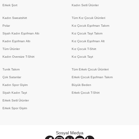
Erkek Şort
Kadın Setli Ürünler
Kadın Sweatshirt
Tüm Kız Çocuk Ürünleri
Polar
Kız Çocuk Eşofman Takım
Siyah Kadın Eşofman Altı
Kız Çocuk Tayt Takım
Kadın Eşofman Altı
Kız Çocuk Eşofman Alt
Tüm Ürünler
Kız Çocuk T-Shirt
Kadın Oversize T-Shirt
Kız Çocuk Tayt
Tunik Takım
Tüm Erkek Çocuk Ürünleri
Çok Satanlar
Erkek Çocuk Eşofman Takım
Kadın Spor Giyim
Büyük Beden
Siyah Kadın Tayt
Erkek Çocuk T-Shirt
Erkek Setli Ürünler
Erkek Spor Giyim
Sosyal Medya