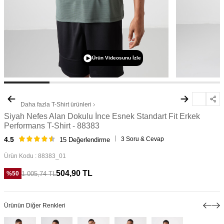
Ürün Videosunu İzle
Daha fazla
T-Shirt
ürünleri
Siyah Nefes Alan Dokulu İnce Esnek Standart Fit Erkek
Performans T-Shirt - 88383
3 Soru & Cevap
4.5
15 Değerlendirme
Ürün Kodu :
88383_01
504,90
TL
1.005,74
TL
%
50
Ürünün Diğer Renkleri