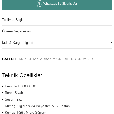
Whatsapp ile Sipariş Ver
Teslimat Bilgisi
Ödeme Seçenekleri
İade & Kargo Bilgileri
GALERİ
TEKNİK DETAYLAR
BAKIM ÖNERİLERİ
YORUMLAR
Teknik Özellikler
Ürün Kodu: 88383_01
Renk: Siyah
Sezon: Yaz
Kumaş Bilgisi : %84 Polyester %16 Elastan
Kumaş Türü : Micro Süprem