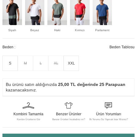
Siyah
Beyaz
Haki
Kırmızı
Parlament
Beden :
Beden Tablosu
S
M
L
XL
XXL
Bu ürünü satın aldığınızda
25,00
TL değerinde
25
Parapuan
kazanacaksınız.
Kombini Tamamla
Benzer Ürünler
Ürün Yorumları
Kombin Ürünlerini Gör
Benzer Ürünleri İncelediniz mi?
İlk Yorumu Siz Yapmak İster Misiniz?