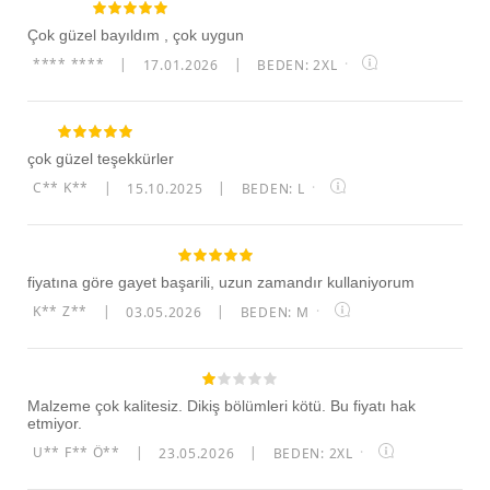
Çok güzel bayıldım , çok uygun
**** ****
|
17.01.2026
|
BEDEN: 2XL
·
çok güzel teşekkürler
C** K**
|
15.10.2025
|
BEDEN: L
·
fiyatına göre gayet başarili, uzun zamandır kullaniyorum
K** Z**
|
03.05.2026
|
BEDEN: M
·
Malzeme çok kalitesiz. Dikiş bölümleri kötü. Bu fiyatı hak
etmiyor.
U** F** Ö**
|
23.05.2026
|
BEDEN: 2XL
·