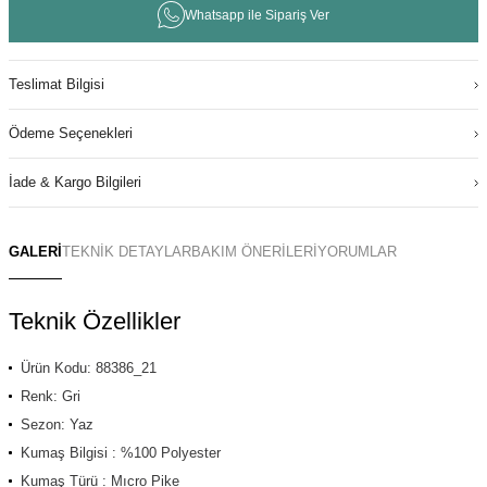
Whatsapp ile Sipariş Ver
Teslimat Bilgisi
Ödeme Seçenekleri
İade & Kargo Bilgileri
GALERİ
TEKNİK DETAYLAR
BAKIM ÖNERİLERİ
YORUMLAR
Teknik Özellikler
Ürün Kodu: 88386_21
Renk: Gri
Sezon: Yaz
Kumaş Bilgisi : %100 Polyester
Kumaş Türü : Mıcro Pike