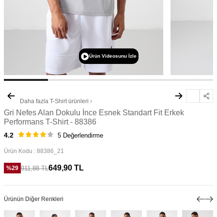
Ürün Videosunu İzle
Daha fazla
T-Shirt
ürünleri
Gri Nefes Alan Dokulu İnce Esnek Standart Fit Erkek
Performans T-Shirt - 88386
4.2
5 Değerlendirme
Ürün Kodu :
88386_21
649,90
TL
911,88
TL
%
29
Ürünün Diğer Renkleri