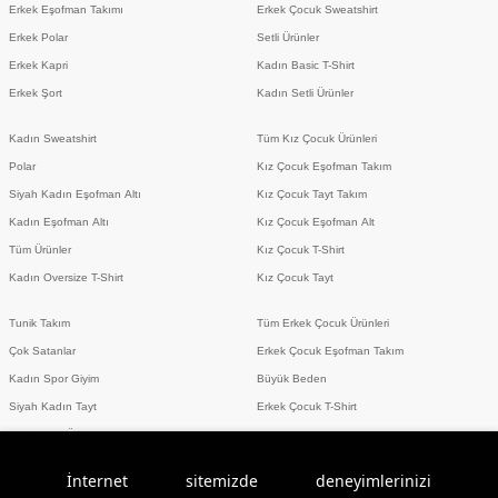
Erkek Eşofman Takımı
Erkek Çocuk Sweatshirt
Erkek Polar
Setli Ürünler
Erkek Kapri
Kadın Basic T-Shirt
Erkek Şort
Kadın Setli Ürünler
Kadın Sweatshirt
Tüm Kız Çocuk Ürünleri
Polar
Kız Çocuk Eşofman Takım
Siyah Kadın Eşofman Altı
Kız Çocuk Tayt Takım
Kadın Eşofman Altı
Kız Çocuk Eşofman Alt
Tüm Ürünler
Kız Çocuk T-Shirt
Kadın Oversize T-Shirt
Kız Çocuk Tayt
Tunik Takım
Tüm Erkek Çocuk Ürünleri
Çok Satanlar
Erkek Çocuk Eşofman Takım
Kadın Spor Giyim
Büyük Beden
Siyah Kadın Tayt
Erkek Çocuk T-Shirt
Erkek Setli Ürünler
Erkek Spor Giyim
İnternet sitemizde deneyimlerinizi