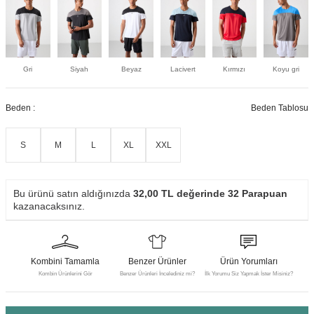
Gri
Siyah
Beyaz
Lacivert
Kırmızı
Koyu gri
Beden :
Beden Tablosu
S
M
L
XL
XXL
Bu ürünü satın aldığınızda
32,00
TL değerinde
32
Parapuan
kazanacaksınız.
Kombini Tamamla
Benzer Ürünler
Ürün Yorumları
Kombin Ürünlerini Gör
Benzer Ürünleri İncelediniz mi?
İlk Yorumu Siz Yapmak İster Misiniz?