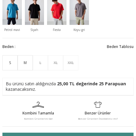
Petrol mavi
Siyah
Fiesta
Koyu gri
Beden :
Beden Tablosu
S
M
L
XL
XXL
Bu ürünü satın aldığınızda
25,00
TL değerinde
25
Parapuan
kazanacaksınız.
Kombini Tamamla
Benzer Ürünler
Kombin Ürünlerini Gör
Benzer Ürünleri İncelediniz mi?