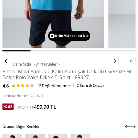
Ürün Videosunu İzle
Daha fazla
T-Shirt
ürünleri
Petrol Mavi Pamuklu Kalın Yumuşak Dokulu Oversize Fit
Basic Polo Yaka Erkek T-Shirt - 88327
4.6
12 Değerlendirme
2 Soru & Cevap
Ürün Kodu :
88327_170
499,90
TL
1.305,57
TL
%
62
Ürünün Diğer Renkleri