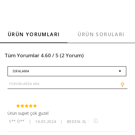
ÜRÜN YORUMLARI
ÜRÜN SORULARI
Tüm Yorumlar 4.60 / 5 (2 Yorum)
SIRALAMA
⚲
Ürün supet çok guzel
S** Ö**
|
14.05.2024
|
BEDEN: XL
·