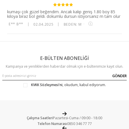
kumaşı çok güzel beğendim. Ancak kalıp geniş 1.80 boy 85
kiloya biraz bol geldi. dokumlu dursun istiyorsaniz m tam olur
E** B**
|
02.04.2025
|
BEDEN: M
·
E-BÜLTEN ABONELİĞİ
Kampanya ve yeniliklerden haberdar olmak için e-bültenimize kayıt olun.
GÖNDER
KVKK Sözleşmesi'ni
, okudum, kabul ediyorum.
Çalışma Saatleri
Pazartesi-Cuma / 09:00 - 18:00
Telefon Numarası
0850 346 77 77