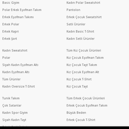
Basic Giyim
Kadın Polar Sweatshirt
Polar Erkek Eşofman Takım
Pantolon
Erkek Eşofman Takımı
Erkek Çocuk Sweatshirt
Erkek Polar
Setli Ürünler
Erkek Kapri
Kadın Basic T-Shirt
Erkek Şort
Kadın Setli Ürünler
Kadın Sweatshirt
Tüm Kız Çocuk Ürünleri
Polar
Kız Çocuk Eşofman Takım
Siyah Kadın Eşofman Altı
Kız Çocuk Tayt Takım
Kadın Eşofman Altı
Kız Çocuk Eşofman Alt
Tüm Ürünler
Kız Çocuk T-Shirt
Kadın Oversize T-Shirt
Kız Çocuk Tayt
Tunik Takım
Tüm Erkek Çocuk Ürünleri
Çok Satanlar
Erkek Çocuk Eşofman Takım
Kadın Spor Giyim
Büyük Beden
Siyah Kadın Tayt
Erkek Çocuk T-Shirt
Erkek Setli Ürünler