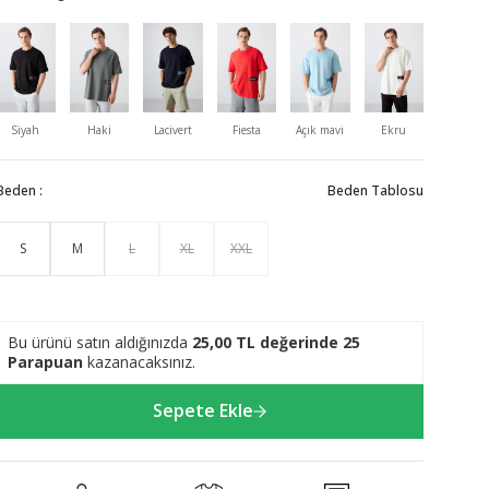
Siyah
Haki
Lacivert
Fiesta
Açık mavi
Ekru
Parlamen
Beden :
Beden Tablosu
S
M
L
XL
XXL
Bu ürünü satın aldığınızda
25,00
TL değerinde
25
Parapuan
kazanacaksınız.
Sepete Ekle