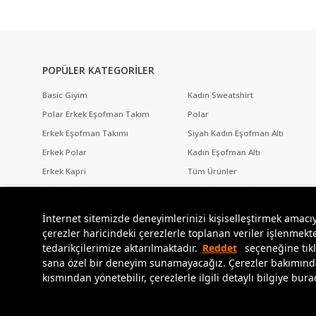
POPÜLER KATEGORİLER
Basic Giyim
Kadın Sweatshirt
Polar Erkek Eşofman Takım
Polar
Erkek Eşofman Takımı
Siyah Kadın Eşofman Altı
Erkek Polar
Kadın Eşofman Altı
Erkek Kapri
Tüm Ürünler
Erkek Şort
Kadın Oversize T-Shirt
İnternet sitemizde deneyimlerinizi kişiselleştirmek amacı
çerezler haricindeki çerezlerle toplanan veriler işlenmekte
tedarikçilerimize aktarılmaktadır.
Reddet
seçeneğine tıkl
sana özel bir deneyim sunamayacağız. Çerezler bakımından 
Copyright © 2024
Tommylife.com.tr
tüm hakları saklıdır.
kısmından yönetebilir, çerezlerle ilgili detaylı bilgiye bur