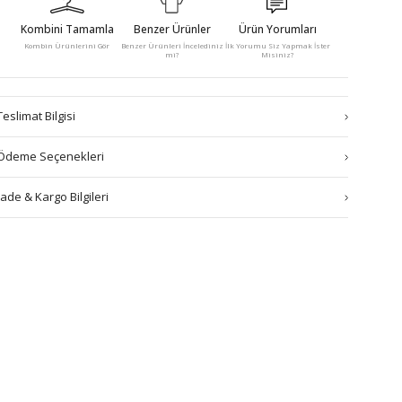
Kombini Tamamla
Benzer Ürünler
Ürün Yorumları
Kombin Ürünlerini Gör
Benzer Ürünleri İncelediniz
İlk Yorumu Siz Yapmak İster
mi?
Misiniz?
Teslimat Bilgisi
Ödeme Seçenekleri
İade & Kargo Bilgileri