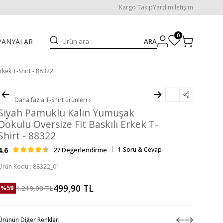
Kargo Takip
Yardım
İletişim
0
ARA
PANYALAR
rkek T-Shirt - 88322
Daha fazla
T-Shirt
ürünleri
Siyah Pamuklu Kalın Yumuşak
Dokulu Oversize Fit Baskılı Erkek T-
Shirt - 88322
4.6
27 Değerlendirme
1 Soru & Cevap
Ürün Kodu :
88322_01
499,90
TL
1.210,08
TL
%
59
Ürünün Diğer Renkleri