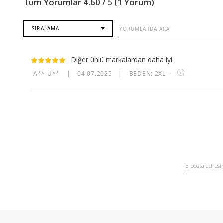
Tüm Yorumlar 4.60 / 5 (1 Yorum)
SIRALAMA
Diğer ünlü markalardan daha iyi
A** Ü**
|
04.07.2025
|
BEDEN: 2XL
·