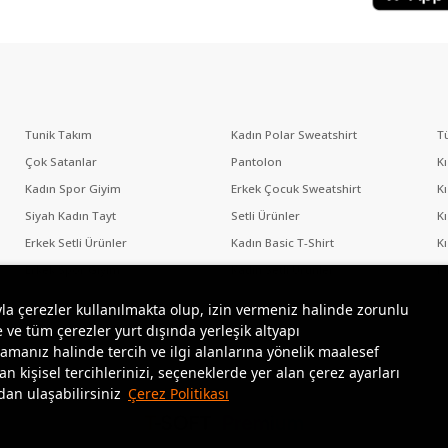
Tunik Takım
Kadın Polar Sweatshirt
T
Çok Satanlar
Pantolon
K
Kadın Spor Giyim
Erkek Çocuk Sweatshirt
K
Siyah Kadın Tayt
Setli Ürünler
K
Erkek Setli Ürünler
Kadın Basic T-Shirt
K
Erkek Spor Giyim
Kadın Setli Ürünler
K
yla çerezler kullanılmakta olup, izin vermeniz halinde zorunlu
 ve tüm çerezler yurt dışında yerleşik altyapı
amanız halinde tercih ve ilgi alanlarına yönelik maalesef
kişisel tercihlerinizi, seçeneklerde yer alan çerez ayarları
adan ulaşabilirsiniz
Çerez Politikası