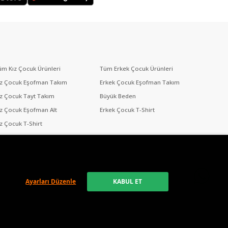
üm Kız Çocuk Ürünleri
Tüm Erkek Çocuk Ürünleri
ız Çocuk Eşofman Takım
Erkek Çocuk Eşofman Takım
ız Çocuk Tayt Takım
Büyük Beden
ız Çocuk Eşofman Alt
Erkek Çocuk T-Shirt
ız Çocuk T-Shirt
ız Çocuk Tayt
Ayarları Düzenle
KABUL ET
T-Soft
alt yapısı ile geliştirilmiştir.