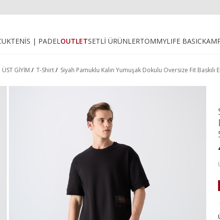
CUK
TENİS | PADEL
OUTLET
SETLİ ÜRÜNLER
TOMMYLIFE BASIC
KAM
/
ÜST GİYİM
/
T-Shirt
/
Siyah Pamuklu Kalın Yumuşak Dokulu Oversize Fit Baskılı E