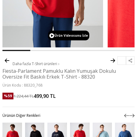
Ürün Videosunu İzle
Daha fazla
T-Shirt
ürünleri
Fiesta-Parlament Pamuklu Kalın Yumuşak Dokulu
Oversize Fit Baskılı Erkek T-Shirt - 88320
Ürün Kodu :
88320_768
499,90
TL
1.224,44
TL
%
59
Ürünün Diğer Renkleri