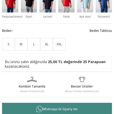
Fıesta/parlıament
Siyah
Lacivert
Fiesta
Açık mavi
Parlament
Beden :
Beden Tablosu
S
M
L
XL
XXL
Bu ürünü satın aldığınızda
25,00
TL değerinde
25
Parapuan
kazanacaksınız.
Kombini Tamamla
Benzer Ürünler
Kombin Ürünlerini Gör
Benzer Ürünleri İncelediniz mi?
Whatsapp ile Sipariş Ver