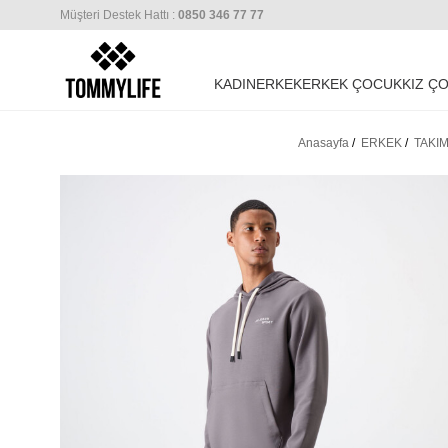
Müşteri Destek Hattı :
0850 346 77 77
KADIN
ERKEK
ERKEK ÇOCUK
KIZ Ç
Anasayfa
/
ERKEK
/
TAKI