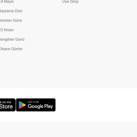
19 Mayıs
Üye Girişi
Bayrama Özel
Anneler Günü
23 Nisan
Sevgililer Günü
Efsane Günler