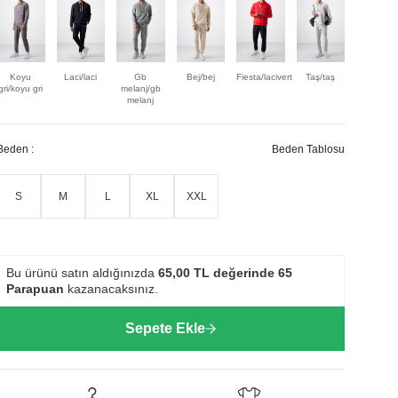
Koyu
Laci/laci
Gb
Bej/bej
Fiesta/lacivert
Taş/taş
Siyah-
gri/koyu gri
melanj/gb
ekru/siya
melanj
Beden :
Beden Tablosu
S
M
L
XL
XXL
Bu ürünü satın aldığınızda
65,00
TL değerinde
65
Parapuan
kazanacaksınız.
Sepete Ekle