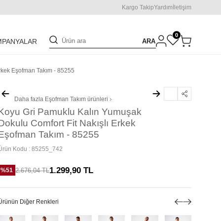
Kargo Takip
Yardım
İletişim
0
ARA
MPANYALAR
Erkek Eşofman Takım - 85255
Daha fazla
Eşofman Takım
ürünleri
Koyu Gri Pamuklu Kalın Yumuşak
Dokulu Comfort Fit Nakışlı Erkek
Eşofman Takım - 85255
Ürün Kodu :
85255_742
1.299,90
TL
2.676,04
TL
%
51
Ürünün Diğer Renkleri