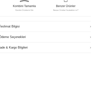
Kombini Tamamla
Benzer Ürünler
Kombin Ürünlerini Gör
Benzer Ürünleri İncelediniz mi?
Teslimat Bilgisi
Ödeme Seçenekleri
İade & Kargo Bilgileri