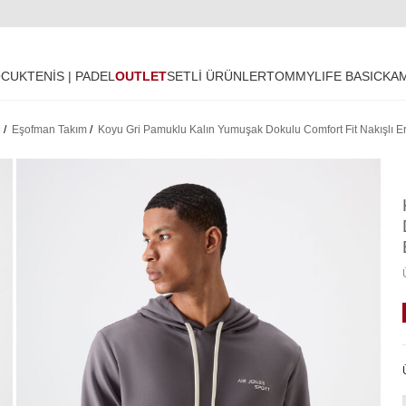
OCUK
TENİS | PADEL
OUTLET
SETLİ ÜRÜNLER
TOMMYLIFE BASIC
KA
M
/
Eşofman Takım
/
Koyu Gri Pamuklu Kalın Yumuşak Dokulu Comfort Fit Nakışlı 