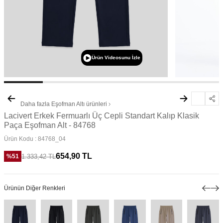
Ürün Videosunu İzle
Daha fazla
Eşofman Altı
ürünleri
Lacivert Erkek Fermuarlı Üç Cepli Standart Kalıp Klasik
Paça Eşofman Alt - 84768
Ürün Kodu :
84768_04
654,90
TL
1.333,42
TL
%
51
Ürünün Diğer Renkleri