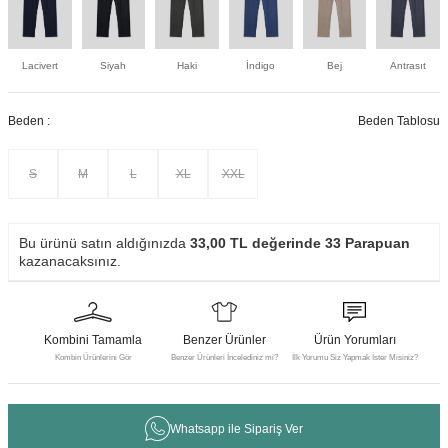
Lacivert
Siyah
Haki
İndigo
Bej
Antrasıt
Beden :
Beden Tablosu
S
M
L
XL
XXL
Bu ürünü satın aldığınızda
33,00
TL değerinde
33
Parapuan
kazanacaksınız.
Kombini Tamamla
Benzer Ürünler
Ürün Yorumları
Kombin Ürünlerini Gör
Benzer Ürünleri İncelediniz mi?
İlk Yorumu Siz Yapmak İster Misiniz?
Whatsapp ile Sipariş Ver