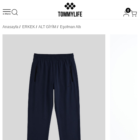
0
Anasayfa
/
ERKEK
/
ALT GİYİM
/
Eşofman Altı