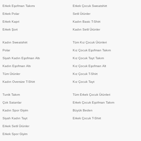
Erkek Eşofman Takımı
Erkek Çocuk Sweatshirt
Erkek Polar
Setli Ürünler
Erkek Kapri
Kadın Basic T-Shirt
Erkek Şort
Kadın Setli Ürünler
Kadın Sweatshirt
Tüm Kız Çocuk Ürünleri
Polar
Kız Çocuk Eşofman Takım
Siyah Kadın Eşofman Altı
Kız Çocuk Tayt Takım
Kadın Eşofman Altı
Kız Çocuk Eşofman Alt
Tüm Ürünler
Kız Çocuk T-Shirt
Kadın Oversize T-Shirt
Kız Çocuk Tayt
Tunik Takım
Tüm Erkek Çocuk Ürünleri
Çok Satanlar
Erkek Çocuk Eşofman Takım
Kadın Spor Giyim
Büyük Beden
Siyah Kadın Tayt
Erkek Çocuk T-Shirt
Erkek Setli Ürünler
Erkek Spor Giyim