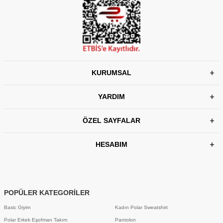
KURUMSAL
YARDIM
ÖZEL SAYFALAR
HESABIM
POPÜLER KATEGORİLER
Basic Giyim
Kadın Polar Sweatshirt
Polar Erkek Eşofman Takım
Pantolon