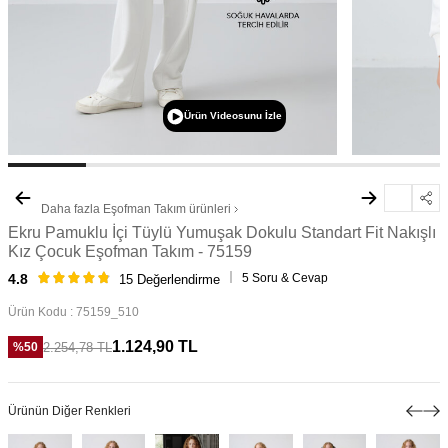
Ürün Videosunu İzle
Daha fazla
Eşofman Takım
ürünleri
Ekru Pamuklu İçi Tüylü Yumuşak Dokulu Standart Fit Nakışlı
Kız Çocuk Eşofman Takım - 75159
5 Soru & Cevap
4.8
15 Değerlendirme
Ürün Kodu :
75159_510
1.124,90
TL
2.254,78
TL
%
50
Ürünün Diğer Renkleri