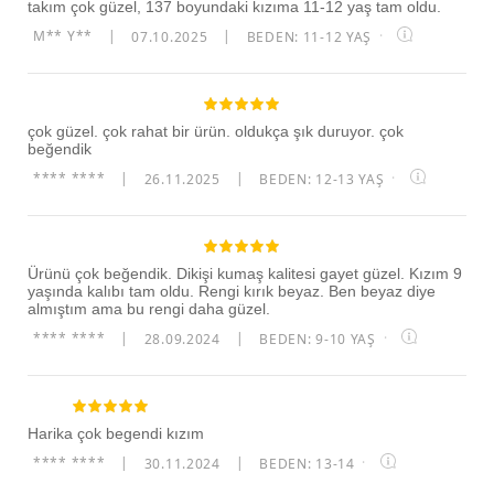
takım çok güzel, 137 boyundaki kızıma 11-12 yaş tam oldu.
M** Y**
|
07.10.2025
|
BEDEN: 11-12 YAŞ
·
çok güzel. çok rahat bir ürün. oldukça şık duruyor. çok
beğendik
**** ****
|
26.11.2025
|
BEDEN: 12-13 YAŞ
·
Ürünü çok beğendik. Dikişi kumaş kalitesi gayet güzel. Kızım 9
yaşında kalıbı tam oldu. Rengi kırık beyaz. Ben beyaz diye
almıştım ama bu rengi daha güzel.
**** ****
|
28.09.2024
|
BEDEN: 9-10 YAŞ
·
Harika çok begendi kızım
**** ****
|
30.11.2024
|
BEDEN: 13-14
·