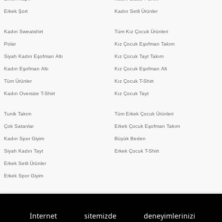
Erkek Şort
Kadın Setli Ürünler
Kadın Sweatshirt
Tüm Kız Çocuk Ürünleri
Polar
Kız Çocuk Eşofman Takım
Siyah Kadın Eşofman Altı
Kız Çocuk Tayt Takım
Kadın Eşofman Altı
Kız Çocuk Eşofman Alt
Tüm Ürünler
Kız Çocuk T-Shirt
Kadın Oversize T-Shirt
Kız Çocuk Tayt
Tunik Takım
Tüm Erkek Çocuk Ürünleri
Çok Satanlar
Erkek Çocuk Eşofman Takım
Kadın Spor Giyim
Büyük Beden
Siyah Kadın Tayt
Erkek Çocuk T-Shirt
Erkek Setli Ürünler
Erkek Spor Giyim
Sosyal Medya
İnternet sitemizde deneyimlerinizi