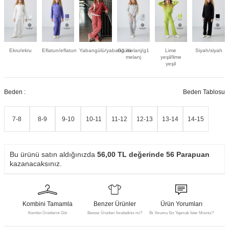
Ekru/ekru
Eflatun/eflatun
Yabangülü/yabangülü
G1 melanj/g1
Lime
Siyah/siyah
melanj
yeşil/lime
yeşil
Beden :
Beden Tablosu
7-8
8-9
9-10
10-11
11-12
12-13
13-14
14-15
Bu ürünü satın aldığınızda
56,00
TL değerinde
56
Parapuan
kazanacaksınız.
Kombini Tamamla
Benzer Ürünler
Ürün Yorumları
Kombin Ürünlerini Gör
Benzer Ürünleri İncelediniz mi?
İlk Yorumu Siz Yapmak İster Misiniz?