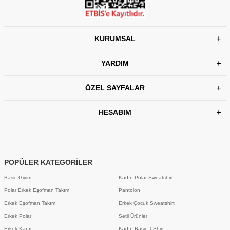
KURUMSAL
YARDIM
ÖZEL SAYFALAR
HESABIM
POPÜLER KATEGORİLER
Basic Giyim
Kadın Polar Sweatshirt
Polar Erkek Eşofman Takım
Pantolon
Erkek Eşofman Takımı
Erkek Çocuk Sweatshirt
Erkek Polar
Setli Ürünler
Erkek Kapri
Kadın Basic T-Shirt