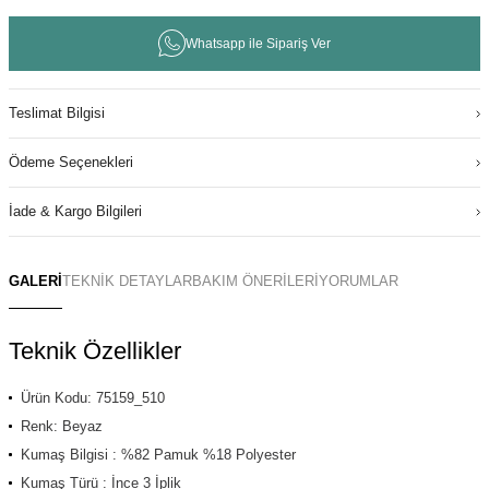
Whatsapp ile Sipariş Ver
Teslimat Bilgisi
Ödeme Seçenekleri
İade & Kargo Bilgileri
GALERİ
TEKNİK DETAYLAR
BAKIM ÖNERİLERİ
YORUMLAR
Teknik Özellikler
Ürün Kodu: 75159_510
Renk: Beyaz
Kumaş Bilgisi : %82 Pamuk %18 Polyester
Kumaş Türü : İnce 3 İplik