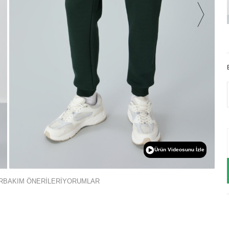
Ürün Videosunu İzle
R
BAKIM ÖNERİLERİ
YORUMLAR