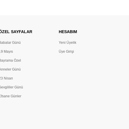
ÖZEL SAYFALAR
HESABIM
Babalar Günü
Yeni Üyelik
19 Mayıs
Üye Girişi
Bayrama Özel
Anneler Günü
23 Nisan
Sevgililer Günü
Efsane Günler