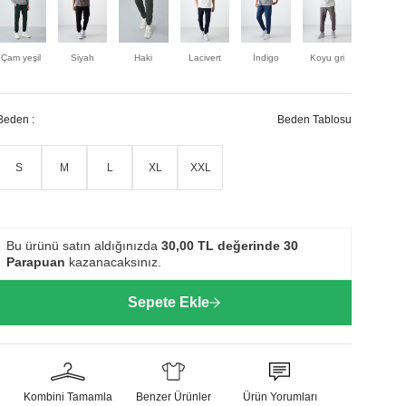
Çam yeşil
Siyah
Haki
Lacivert
İndigo
Koyu gri
Bej
Beden :
Beden Tablosu
S
M
L
XL
XXL
Bu ürünü satın aldığınızda
30,00
TL değerinde
30
Parapuan
kazanacaksınız.
Sepete Ekle
Kombini Tamamla
Benzer Ürünler
Ürün Yorumları