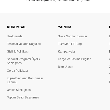
KVKK Sözleşmesi'ni
, okudum, kabul ediyorum.
KURUMSAL
YARDIM
Hakkımızda
Sıkça Sorulan Sorular
Teslimat ve İade Koşulları
TOMMYLIFE Blog
Gizlilik Politikası
Kampanyalar
Sadakat Programı Üyelik
Kargo Ve Taşıma Bilgileri
Sözleşmesi
Bize Ulaşın
Çerez Politikası
Kişisel Verilerin Korunması
Kanunu
Üyelik Sözleşmesi
Toptan Satıcı Başvurusu