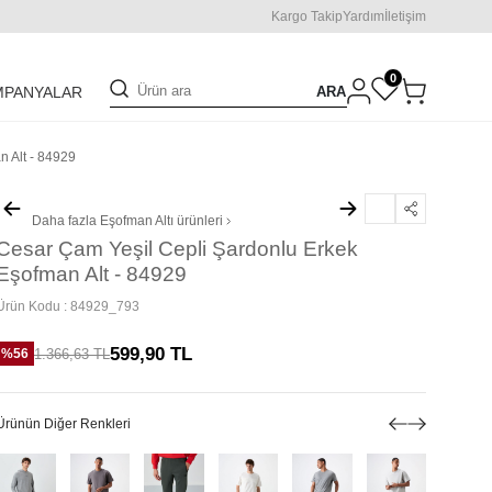
Kargo Takip
Yardım
İletişim
0
ARA
MPANYALAR
 Alt - 84929
Daha fazla
Eşofman Altı
ürünleri
Cesar Çam Yeşil Cepli Şardonlu Erkek
Eşofman Alt - 84929
Ürün Kodu :
84929_793
599,90
TL
1.366,63
TL
%
56
Ürünün Diğer Renkleri