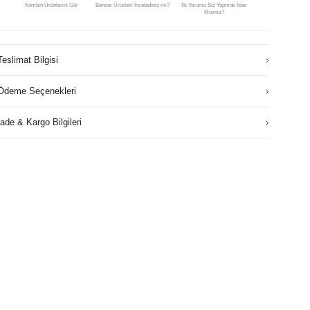
Kombin Ürünlerini Gör
Benzer Ürünleri İncelediniz mi?
İlk Yorumu Siz Yapmak İster
Misiniz?
Teslimat Bilgisi
Ödeme Seçenekleri
İade & Kargo Bilgileri