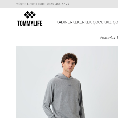
Müşteri Destek Hattı :
0850 346 77 77
KADIN
ERKEK
ERKEK ÇOCUK
KIZ Ç
Anasayfa
/