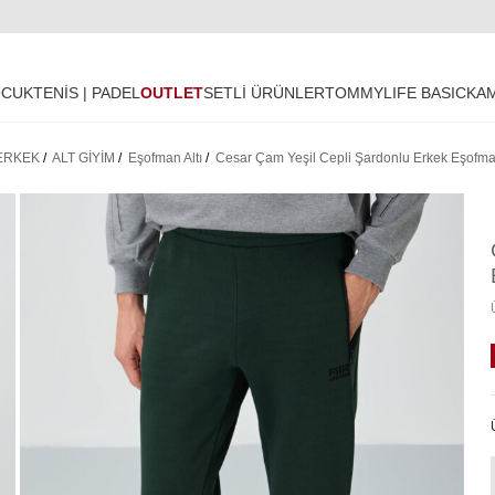
OCUK
TENİS | PADEL
OUTLET
SETLİ ÜRÜNLER
TOMMYLIFE BASIC
KA
ERKEK
/
ALT GİYİM
/
Eşofman Altı
/
Cesar Çam Yeşil Cepli Şardonlu Erkek Eşofman