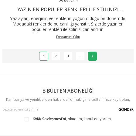
29.05.2023
YAZIN EN POPÜLER RENKLERI ILE STILINIZI
CANLANDIRIN
Yaz ayları, enerjinin ve renklerin yoğun olduğu bir dönemdir.
Modadaki renkler de bu canlılığı yansıtır. Sizlerde yazın en
popüler renkleri ile stilinizi canlandırın.
Devamını Oku
1
2
3
…
E-BÜLTEN ABONELİĞİ
Kampanya ve yeniliklerden haberdar olmak için e-bültenimize kayıt olun.
GÖNDER
KVKK Sözleşmesi'ni
, okudum, kabul ediyorum.