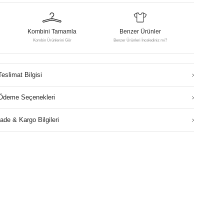
Kombini Tamamla
Benzer Ürünler
Kombin Ürünlerini Gör
Benzer Ürünleri İncelediniz mi?
Teslimat Bilgisi
Ödeme Seçenekleri
İade & Kargo Bilgileri