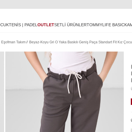
OCUK
TENİS | PADEL
OUTLET
SETLİ ÜRÜNLER
TOMMYLIFE BASIC
KA
/
Eşofman Takım
/
Beyaz-Koyu Gri O Yaka Baskılı Geniş Paça Standart Fit Kız Ço