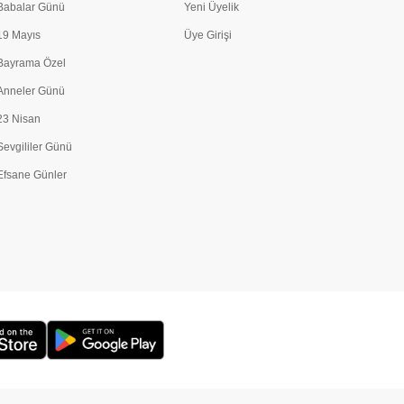
Babalar Günü
Yeni Üyelik
19 Mayıs
Üye Girişi
Bayrama Özel
Anneler Günü
23 Nisan
Sevgililer Günü
Efsane Günler