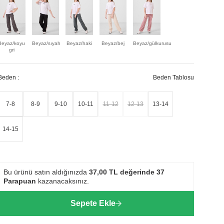
Beyaz/koyu
Beyaz/sıyah
Beyaz/haki
Beyaz/bej
Beyaz/gülkurusu
gri
Beden :
Beden Tablosu
7-8
8-9
9-10
10-11
11-12
12-13
13-14
14-15
Bu ürünü satın aldığınızda
37,00
TL değerinde
37
Parapuan
kazanacaksınız.
Sepete Ekle