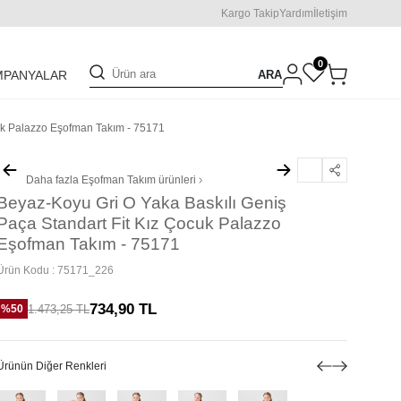
Kargo Takip
Yardım
İletişim
0
ARA
MPANYALAR
cuk Palazzo Eşofman Takım - 75171
Daha fazla
Eşofman Takım
ürünleri
Beyaz-Koyu Gri O Yaka Baskılı Geniş
Paça Standart Fit Kız Çocuk Palazzo
Eşofman Takım - 75171
Ürün Kodu :
75171_226
734,90
TL
1.473,25
TL
%
50
Ürünün Diğer Renkleri