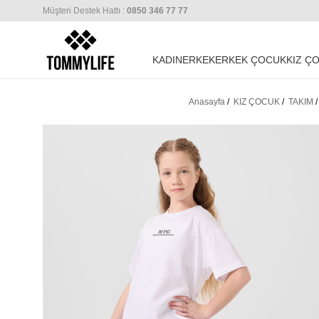
Müşteri Destek Hattı :
0850 346 77 77
KADIN
ERKEK
ERKEK ÇOCUK
KIZ Ç
Anasayfa
/
KIZ ÇOCUK
/
TAKIM