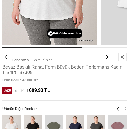
Ürün Videosunu İzle
Daha fazla
T-Shirt
ürünleri
Beyaz Baskılı Rahat Form Büyük Beden Performans Kadın
T-Shirt - 97308
Ürün Kodu :
97308_02
699,90
TL
975,62
TL
%
28
Ürünün Diğer Renkleri