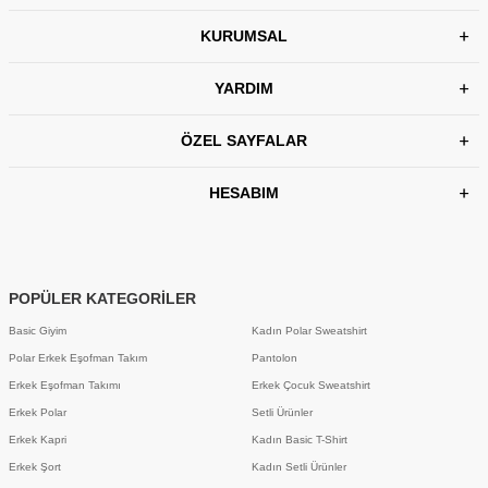
KURUMSAL
YARDIM
ÖZEL SAYFALAR
HESABIM
POPÜLER KATEGORİLER
Basic Giyim
Kadın Polar Sweatshirt
Polar Erkek Eşofman Takım
Pantolon
Erkek Eşofman Takımı
Erkek Çocuk Sweatshirt
Erkek Polar
Setli Ürünler
Erkek Kapri
Kadın Basic T-Shirt
Erkek Şort
Kadın Setli Ürünler