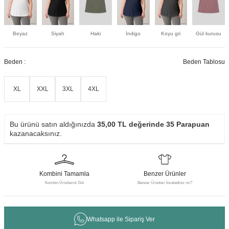
Beyaz
Siyah
Haki
İndigo
Koyu gri
Gül kurusu
Beden :
Beden Tablosu
XL
XXL
3XL
4XL
Bu ürünü satın aldığınızda
35,00
TL değerinde
35
Parapuan
kazanacaksınız.
Kombini Tamamla
Benzer Ürünler
Kombin Ürünlerini Gör
Benzer Ürünleri İncelediniz mi?
Whatsapp ile Sipariş Ver