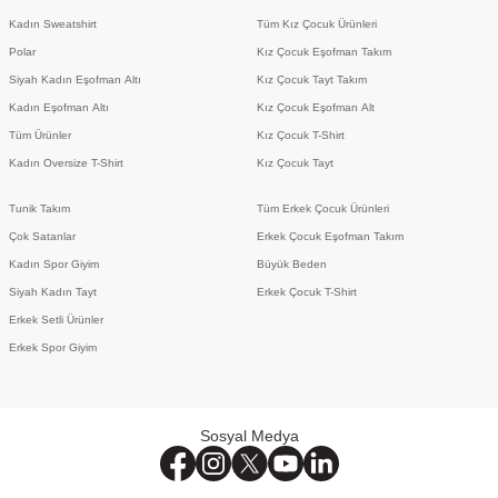
Kadın Sweatshirt
Tüm Kız Çocuk Ürünleri
Polar
Kız Çocuk Eşofman Takım
Siyah Kadın Eşofman Altı
Kız Çocuk Tayt Takım
Kadın Eşofman Altı
Kız Çocuk Eşofman Alt
Tüm Ürünler
Kız Çocuk T-Shirt
Kadın Oversize T-Shirt
Kız Çocuk Tayt
Tunik Takım
Tüm Erkek Çocuk Ürünleri
Çok Satanlar
Erkek Çocuk Eşofman Takım
Kadın Spor Giyim
Büyük Beden
Siyah Kadın Tayt
Erkek Çocuk T-Shirt
Erkek Setli Ürünler
Erkek Spor Giyim
Sosyal Medya