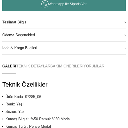
Whatsapp ile Sipariş Ver
Teslimat Bilgisi
Ödeme Seçenekleri
İade & Kargo Bilgileri
GALERİ
TEKNİK DETAYLAR
BAKIM ÖNERİLERİ
YORUMLAR
Teknik Özellikler
Ürün Kodu: 97285_06
Renk: Yeşil
Sezon: Yaz
Kumaş Bilgisi: %50 Pamuk %50 Modal
Kumaş Türü : Penye Modal