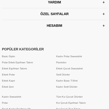
YARDIM
ÖZEL SAYFALAR
HESABIM
POPÜLER KATEGORİLER
Basic Giyim
Kadın Polar Sweatshirt
Polar Erkek Eşofman Takım
Pantolon
Erkek Eşofman Takımı
Erkek Çocuk Sweatshirt
Erkek Polar
Setli Ürünler
Erkek Kapri
Kadın Basic T-Shirt
Erkek Şort
Kadın Setli Ürünler
Kadın Sweatshirt
Tüm Kız Çocuk Ürünleri
Polar
Kız Çocuk Eşofman Takım
Siyah Kadın Eşofman Altı
Kız Çocuk Tayt Takım