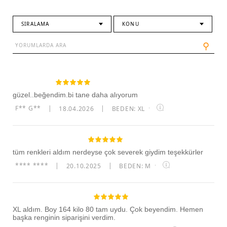
SIRALAMA
KONU
⚲
güzel..beğendim.bi tane daha alıyorum
F** G**
|
18.04.2026
|
BEDEN: XL
·
tüm renkleri aldım nerdeyse çok severek giydim teşekkürler
**** ****
|
20.10.2025
|
BEDEN: M
·
XL aldım. Boy 164 kilo 80 tam uydu. Çok beyendim. Hemen
başka renginin siparişini verdim.