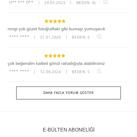
H** F** Ö**
|
29.05.2025
|
BEDEN: XL
·
rengi çok güzel fotoğraftaki gibi kumaşı yumuşacık
**** ****
|
21.01.2026
|
BEDEN: S
·
çok beğendim kaliteli gönül rahatlığıyla alabilirsiniz
**** ****
|
12.06.2024
|
BEDEN: S
·
DAHA FAZLA YORUM GÖSTER
E-BÜLTEN ABONELİĞİ