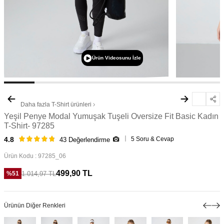
Ürün Videosunu İzle
Daha fazla
T-Shirt
ürünleri
Yeşil Penye Modal Yumuşak Tuşeli Oversize Fit Basic Kadın
T-Shirt- 97285
5 Soru & Cevap
4.8
43 Değerlendirme
Ürün Kodu :
97285_06
499,90
TL
1.014,97
TL
%
51
Ürünün Diğer Renkleri