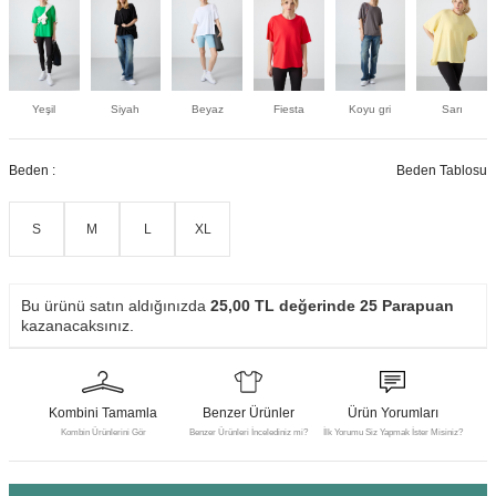
Yeşil
Siyah
Beyaz
Fiesta
Koyu gri
Sarı
Beden :
Beden Tablosu
S
M
L
XL
Bu ürünü satın aldığınızda
25,00
TL değerinde
25
Parapuan
kazanacaksınız.
Kombini Tamamla
Benzer Ürünler
Ürün Yorumları
Kombin Ürünlerini Gör
Benzer Ürünleri İncelediniz mi?
İlk Yorumu Siz Yapmak İster Misiniz?