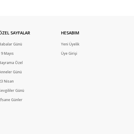
ÖZEL SAYFALAR
HESABIM
Babalar Günü
Yeni Üyelik
19 Mayıs
Üye Girişi
Bayrama Özel
Anneler Günü
23 Nisan
Sevgililer Günü
Efsane Günler