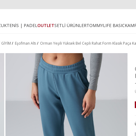
CUK
TENİS | PADEL
OUTLET
SETLİ ÜRÜNLER
TOMMYLIFE BASIC
KAM
 GİYİM
/
Eşofman Altı
/
Orman Yeşili Yüksek Bel Cepli Rahat Form Klasik Paça K