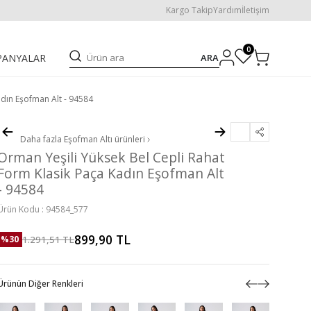
Kargo Takip
Yardım
İletişim
0
ARA
PANYALAR
adın Eşofman Alt - 94584
Daha fazla
Eşofman Altı
ürünleri
Orman Yeşili Yüksek Bel Cepli Rahat
Form Klasik Paça Kadın Eşofman Alt
- 94584
Ürün Kodu :
94584_577
899,90
TL
1.291,51
TL
%
30
Ürünün Diğer Renkleri