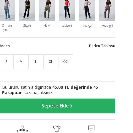
Orman
Siyah
Haki
Lacivert
İndigo
Koyu gri
Kiremit
yeşili
Beden :
Beden Tablosu
S
M
L
XL
XXL
Bu ürünü satın aldığınızda
45,00
TL değerinde
45
Parapuan
kazanacaksınız.
Sepete Ekle