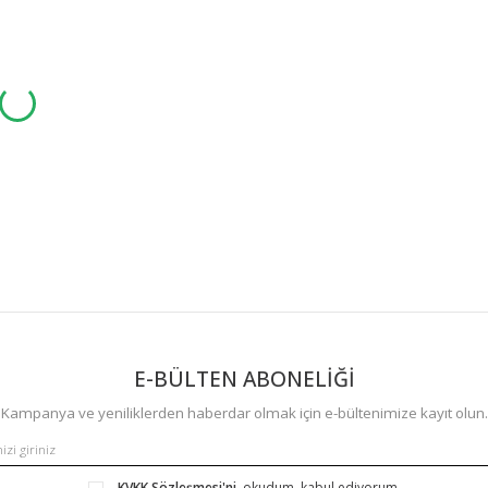
E-BÜLTEN ABONELİĞİ
Kampanya ve yeniliklerden haberdar olmak için e-bültenimize kayıt olun.
KVKK Sözleşmesi'ni
, okudum, kabul ediyorum.