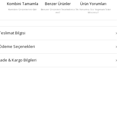
Kombini Tamamla
Benzer Ürünler
Ürün Yorumları
Kombin Ürünlerini Gör
Benzer Ürünleri İncelediniz
İlk Yorumu Siz Yapmak İster
mi?
Misiniz?
Teslimat Bilgisi
Ödeme Seçenekleri
İade & Kargo Bilgileri