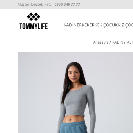
Müşteri Destek Hattı :
0850 346 77 77
KADIN
ERKEK
ERKEK ÇOCUK
KIZ ÇO
Anasayfa
/
KADIN
/
ALT