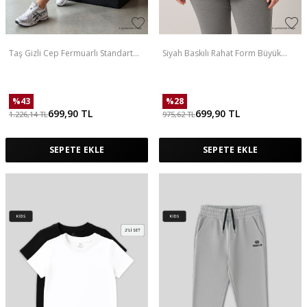
Taş Gizli Cep Fermuarlı Standart
Siyah Baskılı Rahat Form Büyük
Kalıp Kadın İçi Taytlı Şort - 91015
Beden Performans Kadın T-Shirt -
97308
%
43
%
28
699,90
TL
699,90
TL
1.226,14
TL
975,62
TL
SEPETE EKLE
SEPETE EKLE