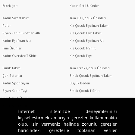
Erkek Şort
Kadın Setli Ürünler
Kadın Sweatshirt
Tüm Kız Çocuk Ürünleri
Polar
Kız Çocuk Eşofman Takım
Siyah Kadın Eşofman Altı
Kız Çocuk Tayt Takım
Kadın Eşofman Altı
Kız Çocuk Eşofman Alt
Tüm Ürünler
Kız Çocuk T-Shirt
Kadın Oversize T-Shirt
Kız Çocuk Tayt
Tunik Takım
Tüm Erkek Çocuk Ürünleri
Çok Satanlar
Erkek Çocuk Eşofman Takım
Kadın Spor Giyim
Büyük Beden
Siyah Kadın Tayt
Erkek Çocuk T-Shirt
Erkek Setli Ürünler
Erkek Spor Giyim
İnternet sitemizde deneyimlerinizi
kişiselleştirmek amacıyla çerezler kullanılmakta
olup, izin vermeniz halinde zorunlu çerezler
Sosyal Medya
haricindeki çerezlerle toplanan veriler