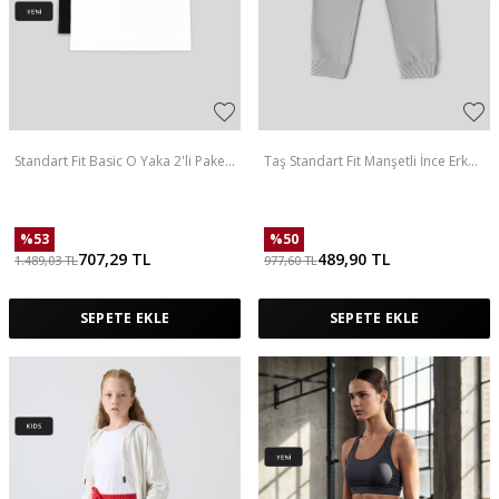
Standart Fit Basic O Yaka 2'li Paket
Taş Standart Fit Manşetli İnce Erkek
Siyah-Beyaz Unisex Çocuk T-Shirt -
Çocuk Eşofman Alt - 11205
11328
%
53
%
50
707,29
TL
489,90
TL
1.489,03
TL
977,60
TL
SEPETE EKLE
SEPETE EKLE