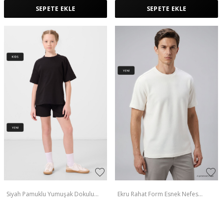
SEPETE EKLE
SEPETE EKLE
Siyah Pamuklu Yumuşak Dokulu
Ekru Rahat Form Esnek Nefes
Standart Fit Basic Kız Çocuk Şort
Alabilir Erkek T-Shirt - 88495
Takım - 75184