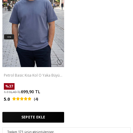
Petrol Basic Kısa Kol O Yaka Büyük
Beden Erkek T-Shirt - 88072
%
37
699,90
TL
1.116,40
TL
5.0
(4)
SEPETE EKLE
Toplam
171
ürün görüntüleniyor.