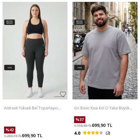
Antrasit Yüksek Bel Toparlayıcı
Gri Basic Kısa Kol O Yaka Büyük
Battal Büyük Beden Kadın Tayt-
Beden Erkek T-Shirt - 88072
94650
%
37
699,90
TL
1.116,40
TL
%
42
4.0
(2)
699,90
TL
1.203,19
TL