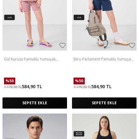
Gül Kurusu Pamuklu Yumuşak
Ekru-Parlament Pamuklu Yumuşak
Dokulu Standart Fit Basic Kız Çocuk
Dokulu Standart Fit Basic Kız Çocuk
Şort Takım - 75184
Şort Takım - 75184
%
50
%
50
584,90
TL
584,90
TL
1.170,30
TL
1.170,30
TL
SEPETE EKLE
SEPETE EKLE