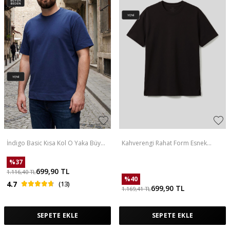
İndigo Basic Kısa Kol O Yaka Büyük
Kahverengi Rahat Form Esnek
Beden Erkek T-Shirt - 88072
Nefes Alabilir Erkek T-Shirt - 88495
%
37
699,90
TL
1.116,40
TL
%
40
4.7
(13)
699,90
TL
1.169,41
TL
SEPETE EKLE
SEPETE EKLE