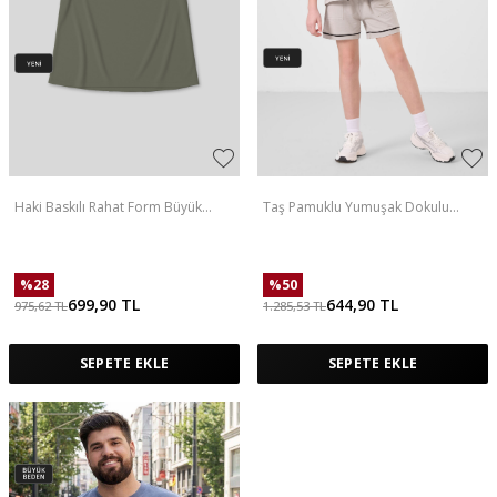
Haki Baskılı Rahat Form Büyük
Taş Pamuklu Yumuşak Dokulu
Beden Performans Kadın T-Shirt -
Standart Fit Basic Kız Çocuk Şort
97308
Takım - 75183
%
28
%
50
699,90
TL
644,90
TL
975,62
TL
1.285,53
TL
SEPETE EKLE
SEPETE EKLE