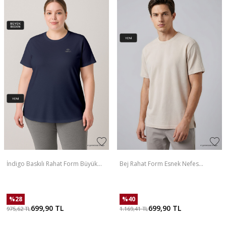
İndigo Baskılı Rahat Form Büyük
Bej Rahat Form Esnek Nefes
Beden Performans Kadın T-Shirt -
Alabilir Erkek T-Shirt - 88495
97308
%
28
%
40
699,90
TL
699,90
TL
975,62
TL
1.169,41
TL