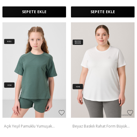
SEPETE EKLE
SEPETE EKLE
Açık Yeşil Pamuklu Yumuşak
Beyaz Baskılı Rahat Form Büyük
Dokulu Standart Fit Basic Kız Çocuk
Beden Performans Kadın T-Shirt -
Şort Takım - 75184
97308