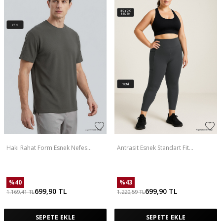
Haki Rahat Form Esnek Nefes
Antrasit Esnek Standart Fit
Alabilir Erkek T-Shirt - 88495
Performans Battal Büyük Beden
Kadın Tayt - 94652
%
40
%
43
699,90
TL
699,90
TL
1.169,41
TL
1.220,59
TL
SEPETE EKLE
SEPETE EKLE