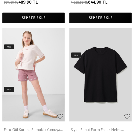
489,90
TL
644,90
TL
977,60
TL
1.285,53
TL
SEPETE EKLE
SEPETE EKLE
Ekru-Gül Kurusu Pamuklu Yumuşak
Siyah Rahat Form Esnek Nefes