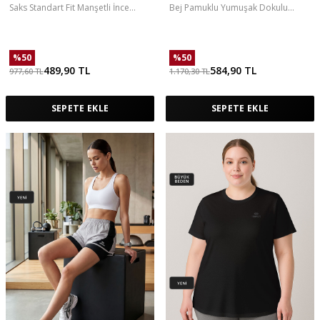
Saks Standart Fit Manşetli İnce
Bej Pamuklu Yumuşak Dokulu
Erkek Çocuk Eşofman Alt - 11205
Standart Fit Basic Kız Çocuk Şort
Takım - 75184
%
50
%
50
489,90
TL
584,90
TL
977,60
TL
1.170,30
TL
SEPETE EKLE
SEPETE EKLE