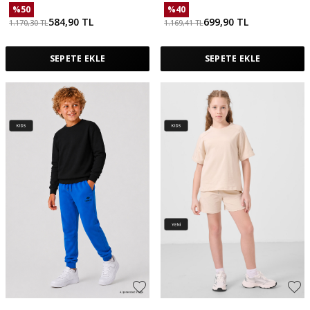
%
50
%
40
584,90
TL
699,90
TL
1.170,30
TL
1.169,41
TL
SEPETE EKLE
SEPETE EKLE