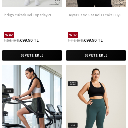
İndigo Yüksek Bel Toparlayıcı
Beyaz Basic Kısa Kol O Yaka Büyük
Battal Büyük Beden Kadın Tayt-
Beden Erkek T-Shirt - 88072
94650
%
42
%
37
699,90
TL
699,90
TL
1.203,19
TL
1.116,40
TL
SEPETE EKLE
SEPETE EKLE