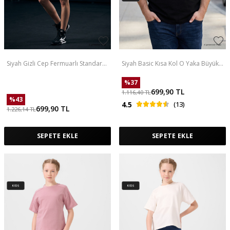
Siyah Gizli Cep Fermuarlı Standart
Siyah Basic Kısa Kol O Yaka Büyük
Kalıp Kadın İçi Taytlı Şort - 91015
Beden Erkek T-Shirt - 88072
%
37
699,90
TL
1.116,40
TL
%
43
4.5
(13)
699,90
TL
1.226,14
TL
SEPETE EKLE
SEPETE EKLE