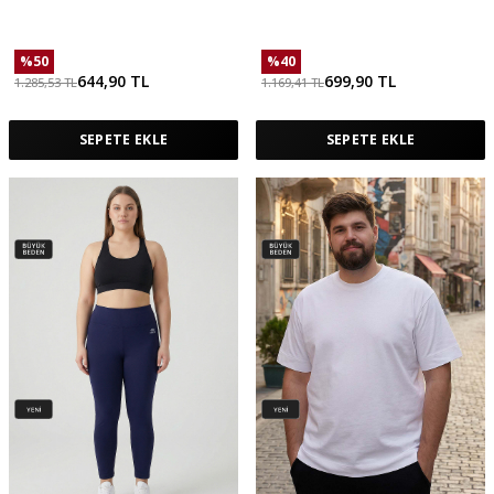
Dokulu Standart Fit Basic Kız Çocuk
Alabilir Erkek T-Shirt - 88495
Şort Takım - 75183
%
50
%
40
644,90
TL
699,90
TL
1.285,53
TL
1.169,41
TL
SEPETE EKLE
SEPETE EKLE