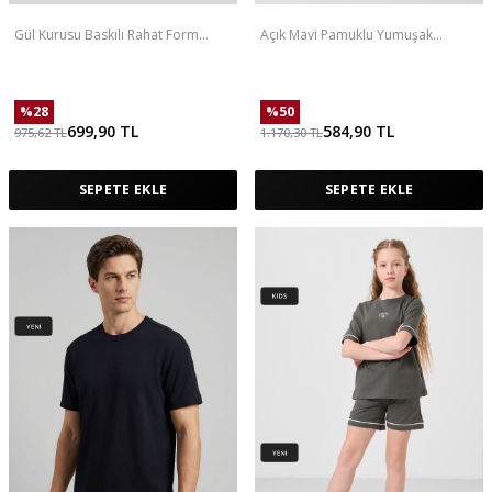
Gül Kurusu Baskılı Rahat Form
Açık Mavi Pamuklu Yumuşak
Büyük Beden Performans Kadın T-
Dokulu Standart Fit Basic Kız Çocuk
Shirt - 97308
Şort Takım - 75184
%
28
%
50
699,90
TL
584,90
TL
975,62
TL
1.170,30
TL
SEPETE EKLE
SEPETE EKLE