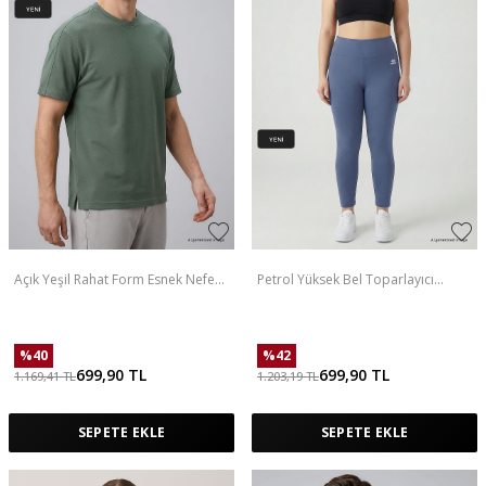
Açık Yeşil Rahat Form Esnek Nefes
Petrol Yüksek Bel Toparlayıcı
Alabilir Erkek T-Shirt - 88495
Battal Büyük Beden Kadın Tayt-
94650
%
40
%
42
699,90
TL
699,90
TL
1.169,41
TL
1.203,19
TL
SEPETE EKLE
SEPETE EKLE