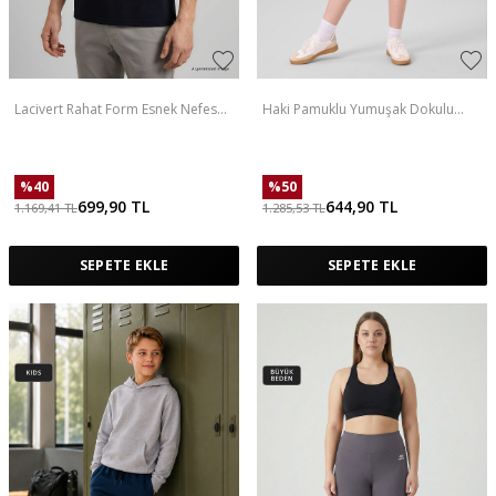
Lacivert Rahat Form Esnek Nefes
Haki Pamuklu Yumuşak Dokulu
Alabilir Erkek T-Shirt - 88495
Standart Fit Basic Kız Çocuk Şort
Takım - 75183
%
40
%
50
699,90
TL
644,90
TL
1.169,41
TL
1.285,53
TL
SEPETE EKLE
SEPETE EKLE