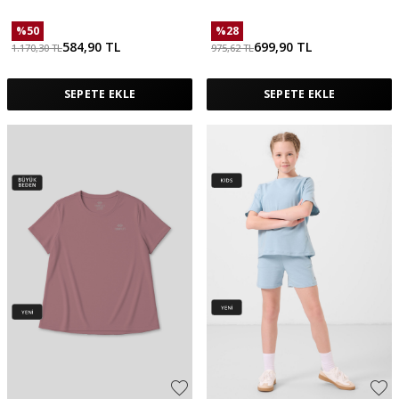
%
50
%
28
584,90
TL
699,90
TL
1.170,30
TL
975,62
TL
SEPETE EKLE
SEPETE EKLE