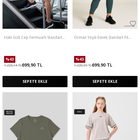
Haki Gizli Cep Fermuarlı Standart
Orman Yeşili Esnek Standart Fit
Kalıp Kadın İçi Taytlı Şort - 91015
Performans Battal Büyük Beden
Kadın Tayt - 94652
%
43
%
43
699,90
TL
699,90
TL
1.226,14
TL
1.220,59
TL
SEPETE EKLE
SEPETE EKLE