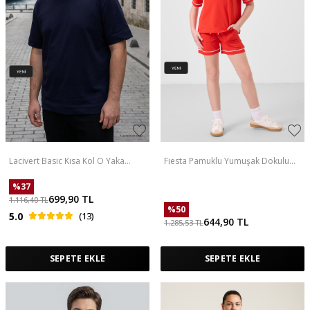
Lacivert Basic Kısa Kol O Yaka
Fiesta Pamuklu Yumuşak Dokulu
Büyük Beden Erkek T-Shirt - 88072
Standart Fit Basic Kız Çocuk Şort
Takım - 75183
%
37
699,90
TL
1.116,40
TL
%
50
5.0
(13)
644,90
TL
1.285,53
TL
SEPETE EKLE
SEPETE EKLE