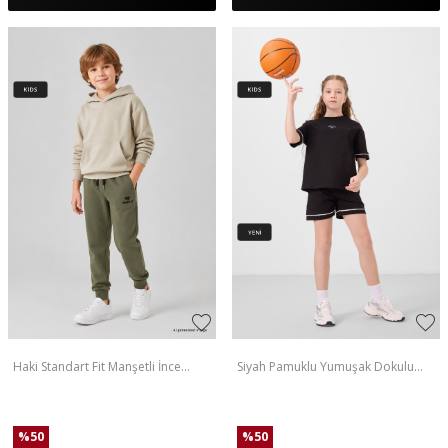
Haki Standart Fit Manşetli İnce
Siyah Pamuklu Yumuşak Dokulu
Erkek Çocuk Eşofman Alt - 11205
Standart Fit Basic Kız Çocuk Şort
Takım - 75183
%
50
%
50