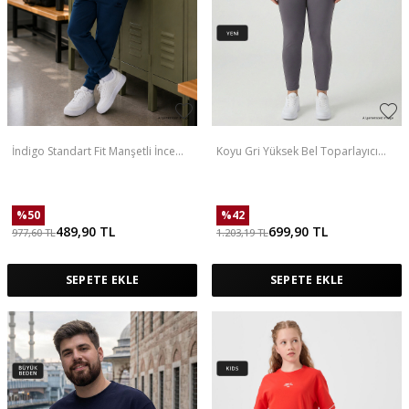
İndigo Standart Fit Manşetli İnce
Koyu Gri Yüksek Bel Toparlayıcı
Erkek Çocuk Eşofman Alt - 11205
Battal Büyük Beden Kadın Tayt-
94650
%
50
%
42
489,90
TL
699,90
TL
977,60
TL
1.203,19
TL
SEPETE EKLE
SEPETE EKLE