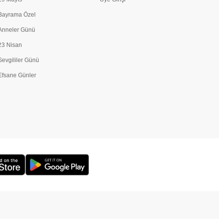
Bayrama Özel
Anneler Günü
23 Nisan
Sevgililer Günü
Efsane Günler