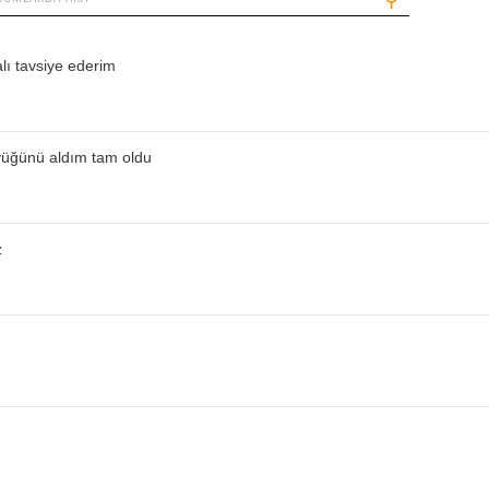
⚲
alı tavsiye ederim
üyüğünü aldım tam oldu
z