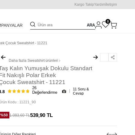
Kargo Takip
Yardım
İletişim
0
ARA
MPANYALAR
rkek Çocuk Sweatshirt - 11221
Daha fazla
Sweatshirt
ürünleri
Taş Kalın Yumuşak Dokulu Standart
Fit Nakışlı Polar Erkek
Çocuk Sweatshirt - 11221
26
11 Soru &
4.8
Değerlendirme
Cevap
Ürün Kodu :
11221_90
539,90
TL
1.083,60
TL
%
50
Ürünün Diğer Renkleri