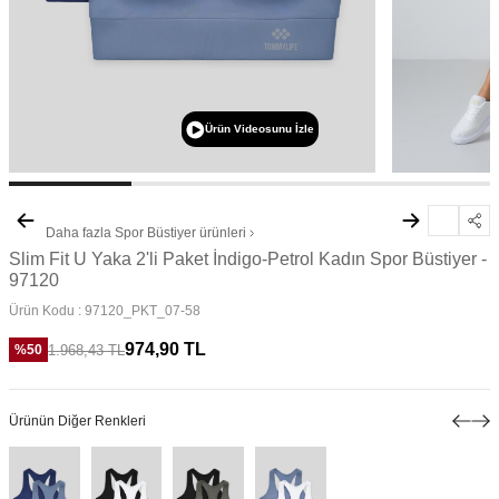
Ürün Videosunu İzle
Daha fazla
Spor Büstiyer
ürünleri
Slim Fit U Yaka 2'li Paket İndigo-Petrol Kadın Spor Büstiyer -
97120
Ürün Kodu :
97120_PKT_07-58
974,90
TL
1.968,43
TL
%
50
Ürünün Diğer Renkleri