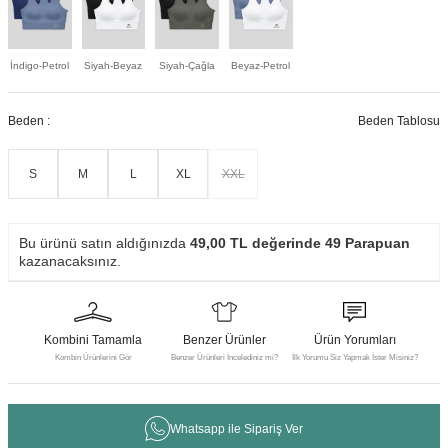
İndigo-Petrol
Siyah-Beyaz
Siyah-Çağla
Beyaz-Petrol
Beden :
Beden Tablosu
S
M
L
XL
XXL
Bu ürünü satın aldığınızda
49,00
TL değerinde
49
Parapuan
kazanacaksınız.
Kombini Tamamla
Benzer Ürünler
Ürün Yorumları
Kombin Ürünlerini Gör
Benzer Ürünleri İncelediniz mi?
İlk Yorumu Siz Yapmak İster Misiniz?
Whatsapp ile Sipariş Ver