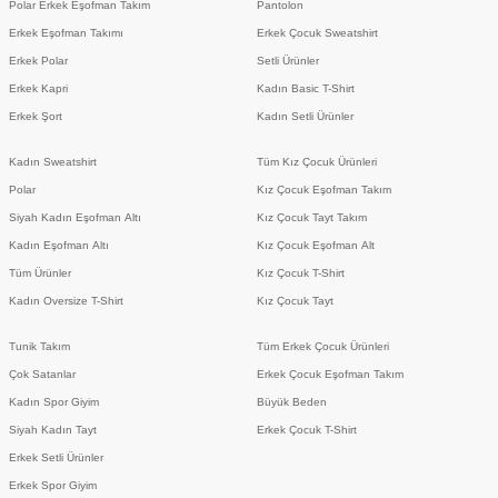
Polar Erkek Eşofman Takım
Pantolon
Erkek Eşofman Takımı
Erkek Çocuk Sweatshirt
Erkek Polar
Setli Ürünler
Erkek Kapri
Kadın Basic T-Shirt
Erkek Şort
Kadın Setli Ürünler
Kadın Sweatshirt
Tüm Kız Çocuk Ürünleri
Polar
Kız Çocuk Eşofman Takım
Siyah Kadın Eşofman Altı
Kız Çocuk Tayt Takım
Kadın Eşofman Altı
Kız Çocuk Eşofman Alt
Tüm Ürünler
Kız Çocuk T-Shirt
Kadın Oversize T-Shirt
Kız Çocuk Tayt
Tunik Takım
Tüm Erkek Çocuk Ürünleri
Çok Satanlar
Erkek Çocuk Eşofman Takım
Kadın Spor Giyim
Büyük Beden
Siyah Kadın Tayt
Erkek Çocuk T-Shirt
Erkek Setli Ürünler
Erkek Spor Giyim