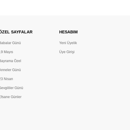
ÖZEL SAYFALAR
HESABIM
Babalar Günü
Yeni Üyelik
19 Mayıs
Üye Girişi
Bayrama Özel
Anneler Günü
23 Nisan
Sevgililer Günü
Efsane Günler