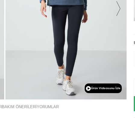
Ürün Videosunu İzle
R
BAKIM ÖNERİLERİ
YORUMLAR