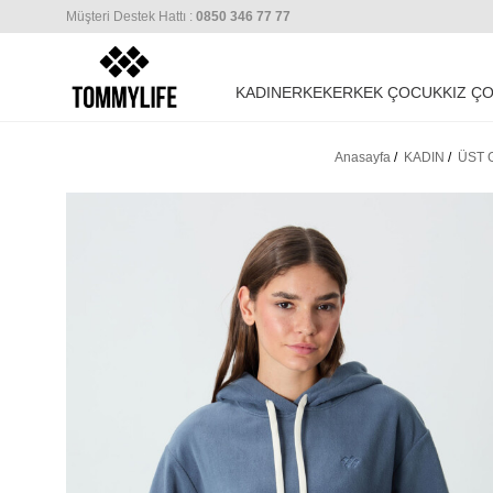
Müşteri Destek Hattı :
0850 346 77 77
KADIN
ERKEK
ERKEK ÇOCUK
KIZ Ç
Anasayfa
/
KADIN
/
ÜST 