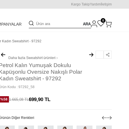
Kargo Takip
Yardım
İletişim
0
ARA
MPANYALAR
r Kadın Sweatshirt - 97292
Daha fazla
Sweatshirt
ürünleri
Petrol Kalın Yumuşak Dokulu
Kapüşonlu Oversize Nakışlı Polar
Kadın Sweatshirt - 97292
Ürün Kodu :
97292_58
699,90
TL
1.665,08
TL
%
58
Ürünün Diğer Renkleri