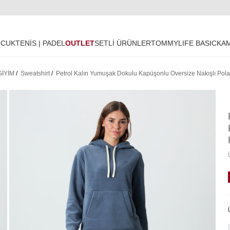
OCUK
TENİS | PADEL
OUTLET
SETLİ ÜRÜNLER
TOMMYLIFE BASIC
KA
GİYİM
/
Sweatshirt
/
Petrol Kalın Yumuşak Dokulu Kapüşonlu Oversize Nakışlı Pola