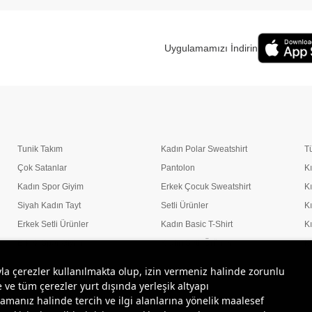
Uygulamamızı İndirin
Tunik Takım
Kadın Polar Sweatshirt
T
Çok Satanlar
Pantolon
K
Kadın Spor Giyim
Erkek Çocuk Sweatshirt
K
Siyah Kadın Tayt
Setli Ürünler
K
Erkek Setli Ürünler
Kadın Basic T-Shirt
K
Erkek Spor Giyim
Kadın Setli Ürünler
K
yla çerezler kullanılmakta olup, izin vermeniz halinde zorunlu
 ve tüm çerezler yurt dışında yerleşik altyapı
amanız halinde tercih ve ilgi alanlarına yönelik maalesef