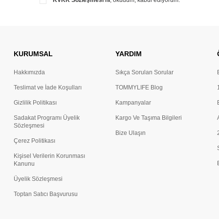
KVKK Sözleşmesi'ni
, okudum, kabul ediyorum.
KURUMSAL
YARDIM
Hakkımızda
Sıkça Sorulan Sorular
Teslimat ve İade Koşulları
TOMMYLIFE Blog
Gizlilik Politikası
Kampanyalar
Sadakat Programı Üyelik
Kargo Ve Taşıma Bilgileri
Sözleşmesi
Bize Ulaşın
Çerez Politikası
Kişisel Verilerin Korunması
Kanunu
Üyelik Sözleşmesi
Toptan Satıcı Başvurusu