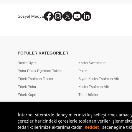
Sosyal Medya
POPÜLER KATEGORİLER
Basic Giyim
Kadın Sweatshirt
Polar Erkek Eşofman Takım
Polar
Erkek Eşofman Takımı
Siyah Kadın Eşofman Altı
Erkek Polar
Kadın Eşofman Altı
Erkek Kapri
Tüm Ürünler
Erkek Şort
Kadın Oversize T-Shirt
İnternet sitemizde deneyimlerinizi kişiselleştirmek amacı
çerezler haricindeki çerezlerle toplanan veriler işlenmekte
tedarikçilerimize aktarılmaktadır.
Reddet
seçeneğine tıkl