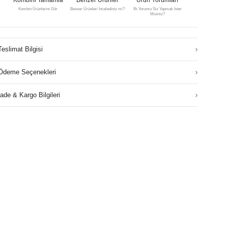
Kombin Ürünlerini Gör
Benzer Ürünleri İncelediniz mi?
İlk Yorumu Siz Yapmak İster
Misiniz?
Teslimat Bilgisi
Ödeme Seçenekleri
İade & Kargo Bilgileri