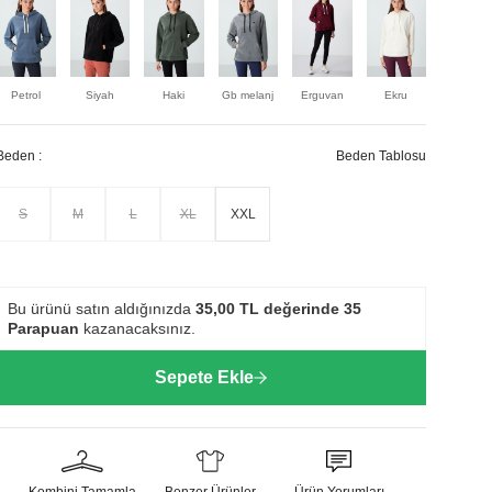
Petrol
Siyah
Haki
Gb melanj
Erguvan
Ekru
Beden :
Beden Tablosu
S
M
L
XL
XXL
Bu ürünü satın aldığınızda
35,00
TL değerinde
35
Parapuan
kazanacaksınız.
Sepete Ekle
Kombini Tamamla
Benzer Ürünler
Ürün Yorumları