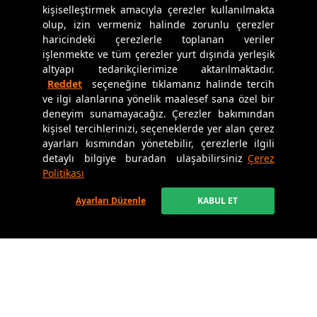
kişiselleştirmek amacıyla çerezler kullanılmakta
Erkek Eşofman Takımı
Erkek Çocuk Sweatshirt
olup, izin vermeniz halinde zorunlu çerezler
Erkek Polar
Setli Ürünler
haricindeki çerezlerle toplanan veriler
Erkek Kapri
Kadın Basic T-Shirt
işlenmekte ve tüm çerezler yurt dışında yerleşik
altyapı tedarikçilerimize aktarılmaktadır.
Erkek Şort
Kadın Setli Ürünler
Reddet
seçeneğine tıklamanız halinde tercih
ve ilgi alanlarına yönelik maalesef sana özel bir
Kadın Sweatshirt
Tüm Kız Çocuk Ürünleri
deneyim sunamayacağız. Çerezler bakımından
Polar
Kız Çocuk Eşofman Takım
kişisel tercihlerinizi, seçeneklerde yer alan çerez
Siyah Kadın Eşofman Altı
Kız Çocuk Tayt Takım
ayarları kısmından yönetebilir, çerezlerle ilgili
Kadın Eşofman Altı
Kız Çocuk Eşofman Alt
detaylı bilgiye buradan ulaşabilirsiniz
Çerez
Tüm Ürünler
Kız Çocuk T-Shirt
Politikası
Kadın Oversize T-Shirt
Kız Çocuk Tayt
Ayarları Düzenle
KABUL ET
Tunik Takım
Tüm Erkek Çocuk Ürünleri
Sepete Ekle
Çok Satanlar
Erkek Çocuk Eşofman Takım
Kadın Spor Giyim
Büyük Beden
Siyah Kadın Tayt
Erkek Çocuk T-Shirt
Erkek Setli Ürünler
Erkek Spor Giyim