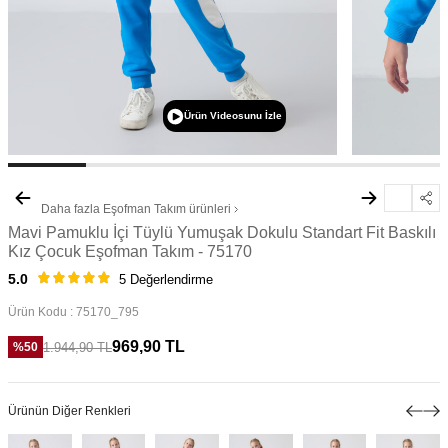
Ürün Videosunu İzle
Daha fazla
Eşofman Takım
ürünleri
Mavi Pamuklu İçi Tüylü Yumuşak Dokulu Standart Fit Baskılı
Kız Çocuk Eşofman Takım - 75170
5.0
5 Değerlendirme
Ürün Kodu :
75170_795
969,90
TL
1.944,90
TL
%
50
Ürünün Diğer Renkleri