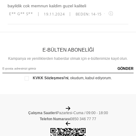
bayildik cok memnun kaldim guzel kaliteli
E** G** S**
|
19.11.2024
|
BEDEN: 14-15
·
E-BÜLTEN ABONELİĞİ
Kampanya ve yeniliklerden haberdar olmak için e-bültenimize kayıt olun.
GÖNDER
KVKK Sözleşmesi'ni
, okudum, kabul ediyorum.
Çalışma Saatleri
Pazartesi-Cuma / 09:00 - 18:00
Telefon Numarası
0850 346 77 77