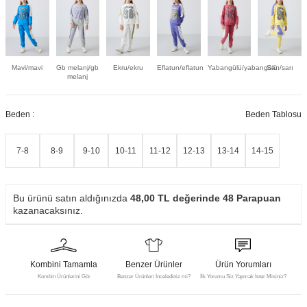
Mavi/mavi
Gb melanj/gb
Ekru/ekru
Eflatun/eflatun
Yabangülü/yabangülü
Sarı/sarı
melanj
Beden :
Beden Tablosu
7-8
8-9
9-10
10-11
11-12
12-13
13-14
14-15
Bu ürünü satın aldığınızda
48,00
TL değerinde
48
Parapuan
kazanacaksınız.
Kombini Tamamla
Benzer Ürünler
Ürün Yorumları
Kombin Ürünlerini Gör
Benzer Ürünleri İncelediniz mi?
İlk Yorumu Siz Yapmak İster Misiniz?