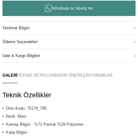
Whatsapp ile Sipariş Ver
Teslimat Bilgisi
Ödeme Seçenekleri
İade & Kargo Bilgileri
GALERİ
TEKNİK DETAYLAR
BAKIM ÖNERİLERİ
YORUMLAR
Teknik Özellikler
Ürün Kodu: 75170_795
Renk: Mavi
Kumaş Bilgisi : %71 Pamuk %29 Polyester
Kalıp Bilgisi :