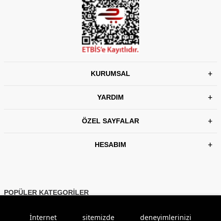
KURUMSAL
YARDIM
ÖZEL SAYFALAR
HESABIM
POPÜLER KATEGORİLER
Basic Giyim
Kadın Polar Sweatshirt
İnternet sitemizde deneyimlerinizi
Polar Erkek Eşofman Takım
Pantolon