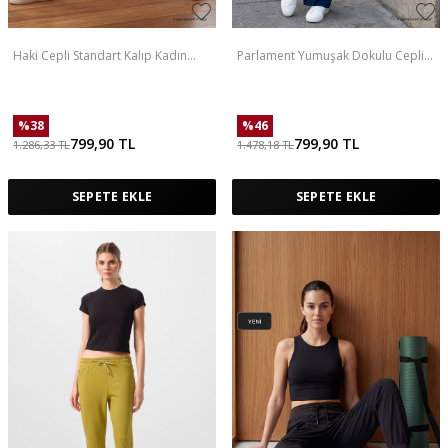
Haki Cepli Standart Kalıp Kadın
Parlament Yumuşak Dokulu Cepli
Yoga Pantolon - 94677
Ön Dikiş Detaylı Kadın Palazzo
Pantolon - 94670
%
38
%
46
799,90
TL
799,90
TL
1.286,33
TL
1.478,18
TL
SEPETE EKLE
SEPETE EKLE