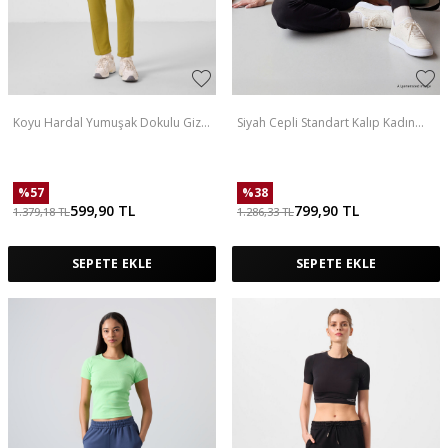
Koyu Hardal Yumuşak Dokulu Gizli
Siyah Cepli Standart Kalıp Kadın
Fermuarlı Dar Paça Kadın Pantolon
Yoga Pantolon - 94677
- 94668
%
57
%
38
599,90
TL
799,90
TL
1.379,18
TL
1.286,33
TL
SEPETE EKLE
SEPETE EKLE