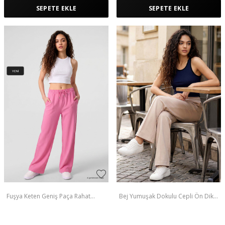
SEPETE EKLE
SEPETE EKLE
Fuşya Keten Geniş Paça Rahat
Bej Yumuşak Dokulu Cepli Ön Dikiş
Form Kadın Palazzo Pantolon -
Detaylı Kadın Palazzo Pantolon -
94675
94670