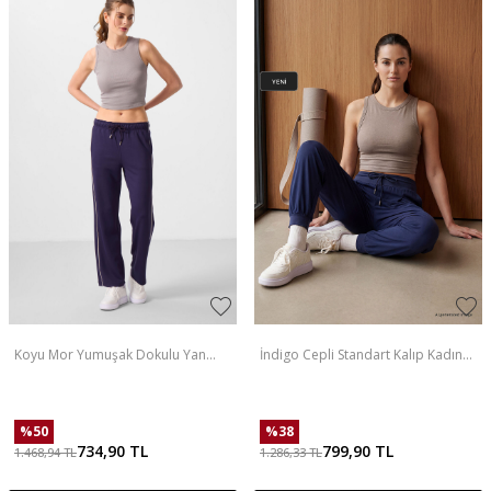
Koyu Mor Yumuşak Dokulu Yan
İndigo Cepli Standart Kalıp Kadın
Panel Detaylı Geniş Paça Kadın
Yoga Pantolon - 94677
Palazzo Pantolon - 94669
%
50
%
38
734,90
TL
799,90
TL
1.468,94
TL
1.286,33
TL