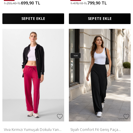
699,90
TL
799,90
TL
1.255,40
TL
1.478,18
TL
SEPETE EKLE
SEPETE EKLE
Viva Kırmızı Yumuşak Dokulu Yan
Siyah Comfort Fit Geniş Paça