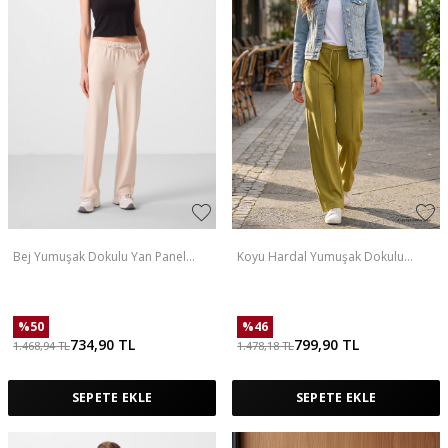
Bej Yumuşak Dokulu Yan Panel
Koyu Hardal Yumuşak Dokulu
Detaylı Geniş Paça Kadın Palazzo
Cepli Ön Dikiş Detaylı Kadın
Pantolon - 94669
Palazzo Pantolon - 94670
%
50
%
46
734,90
TL
799,90
TL
1.468,94
TL
1.478,18
TL
SEPETE EKLE
SEPETE EKLE