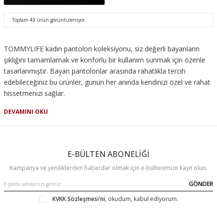
Toplam
43
ürün görüntüleniyor.
TOMMYLIFE kadın pantolon koleksiyonu, siz değerli bayanların
şıklığını tamamlamak ve konforlu bir kullanım sunmak için özenle
tasarlanmıştır. Bayan pantolonlar arasında rahatlıkla tercih
edebileceğiniz bu ürünler, günün her anında kendinizi özel ve rahat
hissetmenizi sağlar.
Kadın pantolon modelleri içerisinde yer alan geniş ve bol paça
DEVAMINI OKU
seçenekler sayesinde hem yaz aylarında hem de kış aylarında
tarzınızı yansıtabilirsiniz. Üstelik kadın pantolon fiyatları ile de
bütçenize uygun seçenekler sunmaktadır. Birbirinden farklı kadın
E-BÜLTEN ABONELİĞİ
pantolon modelleri arasında kendinize en uygun olanı seçerken,
işlevselliği ve rahatlığı ön planda tutun.
Kampanya ve yeniliklerden haberdar olmak için e-bültenimize kayıt olun.
Özellikle hareket özgürlüğü sunan geniş paça pantolonlar, hem
GÖNDER
ofis ortamında hem de günlük yaşantınızda tercih edebileceğiniz
KVKK Sözleşmesi'ni
, okudum, kabul ediyorum.
şık alternatifler sunar. İnce bir kumaştan üretilen pantolonlar ise
yaz aylarında ferah bir kullanım sağlarken, şık ve zarif görünümüyle