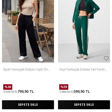
Siyah Yumuşak Dokulu Cepli Ön
Yeşil Yumuşak Dokulu Yan Panel
Dikiş Detaylı Kadın Palazzo
Detaylı Geniş Paça Kadın Palazzo
Pantolon - 94670
Pantolon - 94671
%
46
%
59
799,90
TL
599,90
TL
1.478,18
TL
1.480,36
TL
SEPETE EKLE
SEPETE EKLE