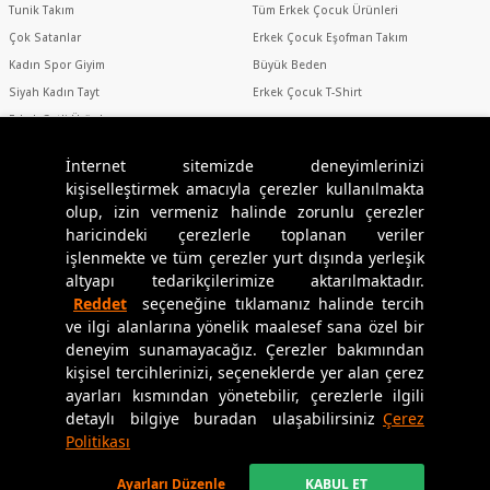
hem günlük yaşantınızda hem de özel günlerde tarzınızı yansıtan
Tunik Takım
Tüm Erkek Çocuk Ürünleri
kombinler yapabilirsiniz.
Çok Satanlar
Erkek Çocuk Eşofman Takım
Kadın Spor Giyim
Büyük Beden
Kadın spor atletler
ile de uyumlu olan TOMMYLIFE bayan
Siyah Kadın Tayt
Erkek Çocuk T-Shirt
pantolonlar, sıcak yaz günlerinde ferah ve konforlu bir kullanım
sunar. Bu pantolonlar, spor atletlerle bir arada kullanıldığında hem
Erkek Setli Ürünler
şık hem de rahat bir görünüm elde etmenizi sağlar. Ayrıca, farklı
Erkek Spor Giyim
İnternet sitemizde deneyimlerinizi
renk seçenekleri sayesinde her zevke hitap eden bu pantolonlar,
kişiselleştirmek amacıyla çerezler kullanılmakta
günlük yaşantınızda ve özel günlerde tarzınızı yansıtmanızı
olup, izin vermeniz halinde zorunlu çerezler
kolaylaştırır.
Sosyal Medya
haricindeki çerezlerle toplanan veriler
Kadın Pantolon Modelleri
işlenmekte ve tüm çerezler yurt dışında yerleşik
altyapı tedarikçilerimize aktarılmaktadır.
TOMMYLIFE kadın pantolon modelleri, farklı kumaş ve kesimlerle
Reddet
seçeneğine tıklamanız halinde tercih
Uygulamamızı İndirin
her türlü ihtiyaca ve zevke uygun seçenekler sunar. İnce ve hafif
ve ilgi alanlarına yönelik maalesef sana özel bir
kumaştan üretilen pantolonlar, sıcak yaz günlerinde terletmeyen
deneyim sunamayacağız. Çerezler bakımından
yapısıyla idealdir. Ayrıca bu pantolonlar, iş ortamında ve özel
kişisel tercihlerinizi, seçeneklerde yer alan çerez
günlerde şık bir görünüm yakalamak için tercih edilebilir.
ayarları kısmından yönetebilir, çerezlerle ilgili
detaylı bilgiye buradan ulaşabilirsiniz
Çerez
Copyright © 2024
Tommylife.com.tr
tüm hakları saklıdır.
Geniş paça olan tasarımları da rahatlığı ve şıklığı ön planda tutanlar
Politikası
için mükemmel bir seçimdir. Bu pantolonlar, hareket özgürlüğü
T-Soft
alt yapısı ile geliştirilmiştir.
sağlayarak gün boyu rahat bir kullanım imkanı sunar.
Ayarları Düzenle
KABUL ET