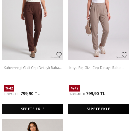
Kahverengi Gizli Cep Detaylı Rahat
Koyu Bej Gizli Cep Detaylı Rahat
Form Kadın Eşofman Altı - 94687
Form Kadın Eşofman Altı - 94687
%
42
%
42
799,90
TL
799,90
TL
1.389,01
TL
1.389,01
TL
SEPETE EKLE
SEPETE EKLE