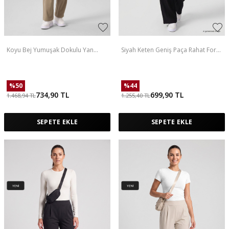
Koyu Bej Yumuşak Dokulu Yan
Siyah Keten Geniş Paça Rahat Form
Panel Detaylı Geniş Paça Kadın
Kadın Palazzo Pantolon - 94675
Palazzo Pantolon - 94669
%
50
%
44
734,90
TL
699,90
TL
1.468,94
TL
1.255,40
TL
SEPETE EKLE
SEPETE EKLE