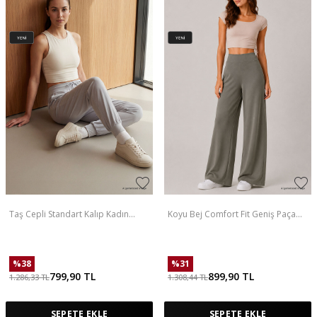
Taş Cepli Standart Kalıp Kadın
Koyu Bej Comfort Fit Geniş Paça
Yoga Pantolon - 94677
Korsajlı Palazzo Kadın Pantolon -
94681
%
38
%
31
799,90
TL
899,90
TL
1.286,33
TL
1.308,44
TL
SEPETE EKLE
SEPETE EKLE