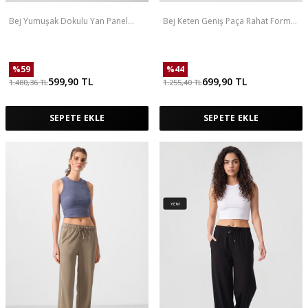
Bej Yumuşak Dokulu Yan Panel
Bej Keten Geniş Paça Rahat Form
Detaylı Geniş Paça Kadın Palazzo
Kadın Palazzo Pantolon - 94675
Pantolon - 94671
%
59
%
44
599,90
TL
699,90
TL
1.480,36
TL
1.255,40
TL
SEPETE EKLE
SEPETE EKLE