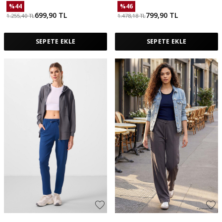
%
44
%
46
699,90
TL
799,90
TL
1.255,40
TL
1.478,18
TL
SEPETE EKLE
SEPETE EKLE