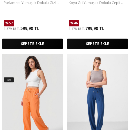
Parlament Yumuşak Dokulu Gizli
Koyu Gri Yumuşak Dokulu Cepli Ön
Fermuarlı Dar Paça Kadın Pantolon
Dikiş Detaylı Kadın Palazzo
- 94668
Pantolon - 94670
%
57
%
46
599,90
TL
799,90
TL
1.379,18
TL
1.478,18
TL
SEPETE EKLE
SEPETE EKLE