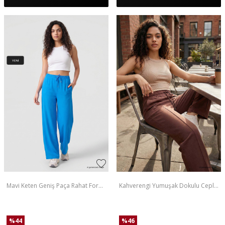
Mavi Keten Geniş Paça Rahat Form
Kahverengi Yumuşak Dokulu Cepli
Kadın Palazzo Pantolon - 94675
Ön Dikiş Detaylı Kadın Palazzo
Pantolon - 94670
%
44
%
46