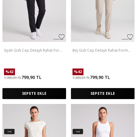
Siyah Gizli Cep Detaylı Rahat Form
Bej Gizli Cep Detaylı Rahat Form
Kadın Eşofman Altı - 94687
Kadın Eşofman Altı - 94687
%
42
%
42
799,90
TL
799,90
TL
1.389,01
TL
1.389,01
TL
SEPETE EKLE
SEPETE EKLE