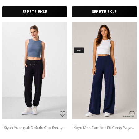
SEPETE EKLE
SEPETE EKLE
Siyah Yumuşak Dokulu Cep Detaylı
Koyu Mor Comfort Fit Geniş Paça
Rahat Form Kadın Pantolon -
Korsajlı Palazzo Kadın Pantolon -
94672
94681