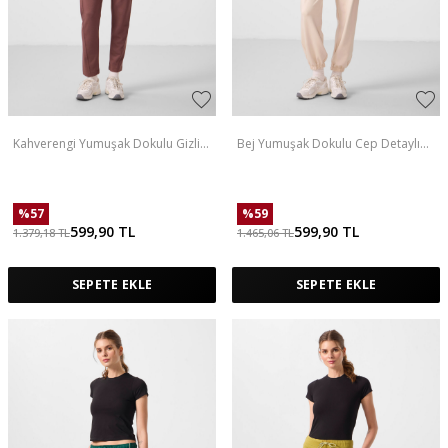
Kahverengi Yumuşak Dokulu Gizli
Bej Yumuşak Dokulu Cep Detaylı
Fermuarlı Dar Paça Kadın Pantolon
Rahat Form Kadın Pantolon -
- 94668
94672
%
57
%
59
599,90
TL
599,90
TL
1.379,18
TL
1.465,06
TL
SEPETE EKLE
SEPETE EKLE