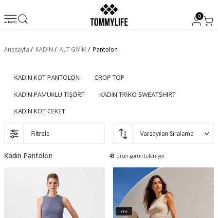
0
Anasayfa
/
KADIN
/
ALT GİYİM
/
Pantolon
KADIN KOT PANTOLON
CROP TOP
KADIN PAMUKLU TİŞÖRT
KADIN TRİKO SWEATSHIRT
KADIN KOT CEKET
Filtrele
Kadın Pantolon
43
ürün görüntüleniyor.