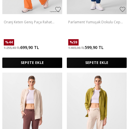
Oranj Keten Geniş Paça Rahat
Parlament Yumuşak Dokulu Cep
Form Kadın Palazzo Pantolon -
Detaylı Rahat Form Kadın Pantolon
94675
- 94672
%
44
%
59
699,90
TL
599,90
TL
1.255,40
TL
1.465,06
TL
SEPETE EKLE
SEPETE EKLE