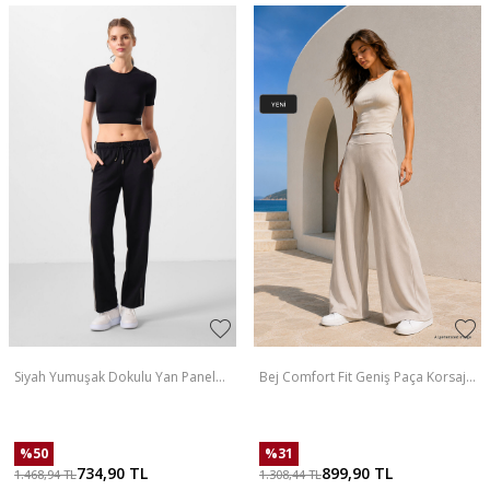
Siyah Yumuşak Dokulu Yan Panel
Bej Comfort Fit Geniş Paça Korsajlı
Detaylı Geniş Paça Kadın Palazzo
Palazzo Kadın Pantolon - 94681
Pantolon - 94669
%
50
%
31
734,90
TL
899,90
TL
1.468,94
TL
1.308,44
TL