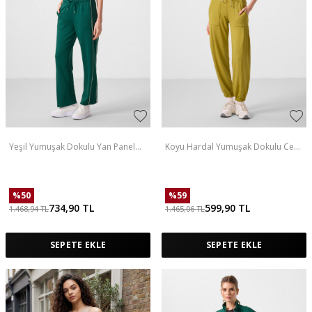
Yeşil Yumuşak Dokulu Yan Panel
Koyu Hardal Yumuşak Dokulu Cep
Detaylı Geniş Paça Kadın Palazzo
Detaylı Rahat Form Kadın Pantolon
Pantolon - 94669
- 94672
%
50
%
59
734,90
TL
599,90
TL
1.468,94
TL
1.465,06
TL
SEPETE EKLE
SEPETE EKLE