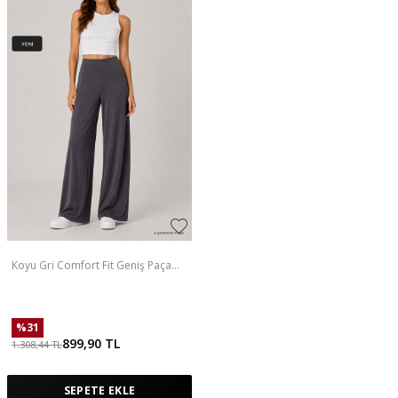
Koyu Gri Comfort Fit Geniş Paça
Korsajlı Palazzo Kadın Pantolon -
94681
%
31
899,90
TL
1.308,44
TL
SEPETE EKLE