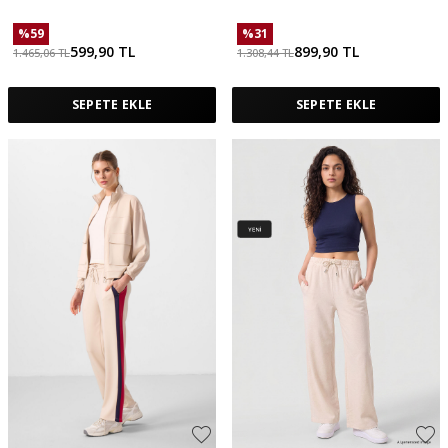
%
59
%
31
599,90
TL
899,90
TL
1.465,06
TL
1.308,44
TL
SEPETE EKLE
SEPETE EKLE