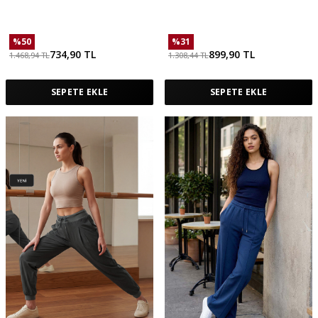
Panel Detaylı Geniş Paça Kadın
Korsajlı Palazzo Kadın Pantolon -
Palazzo Pantolon - 94669
94681
%
50
%
31
734,90
TL
899,90
TL
1.468,94
TL
1.308,44
TL
SEPETE EKLE
SEPETE EKLE