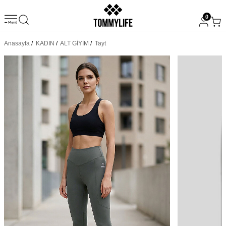
0
Anasayfa
/
KADIN
/
ALT GİYİM
/
Tayt