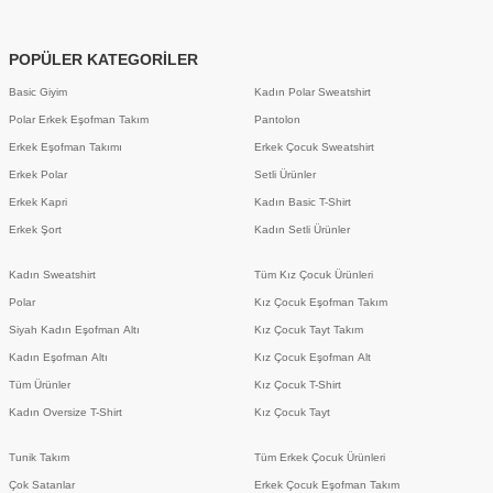
POPÜLER KATEGORİLER
Basic Giyim
Kadın Polar Sweatshirt
Polar Erkek Eşofman Takım
Pantolon
Erkek Eşofman Takımı
Erkek Çocuk Sweatshirt
Erkek Polar
Setli Ürünler
Erkek Kapri
Kadın Basic T-Shirt
Erkek Şort
Kadın Setli Ürünler
Kadın Sweatshirt
Tüm Kız Çocuk Ürünleri
Polar
Kız Çocuk Eşofman Takım
Siyah Kadın Eşofman Altı
Kız Çocuk Tayt Takım
Kadın Eşofman Altı
Kız Çocuk Eşofman Alt
Tüm Ürünler
Kız Çocuk T-Shirt
Kadın Oversize T-Shirt
Kız Çocuk Tayt
Tunik Takım
Tüm Erkek Çocuk Ürünleri
Çok Satanlar
Erkek Çocuk Eşofman Takım