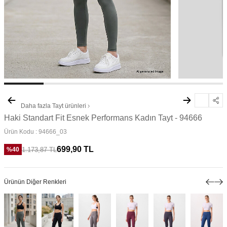
Daha fazla
Tayt
ürünleri
Haki Standart Fit Esnek Performans Kadın Tayt - 94666
Ürün Kodu :
94666_03
699,90
TL
1.173,87
TL
%
40
Ürünün Diğer Renkleri