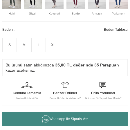
Haki
Siyah
Koyu gri
Bordo
Antrasıt
Parlament
Beden :
Beden Tablosu
S
M
L
XL
Bu ürünü satın aldığınızda
35,00
TL değerinde
35
Parapuan
kazanacaksınız.
Kombini Tamamla
Benzer Ürünler
Ürün Yorumları
Kombin Ürünlerini Gör
Benzer Ürünleri İncelediniz mi?
İlk Yorumu Siz Yapmak İster Misiniz?
Whatsapp ile Sipariş Ver