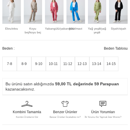
Ekru/ekru
Koyu
Yabangülü/yabangülü
Mavi/mavi
Yağ yeşili/yağ
Siyah/siyah
bej/koyu bej
yeşili
Beden :
Beden Tablosu
7-8
8-9
9-10
10-11
11-12
12-13
13-14
14-15
Bu ürünü satın aldığınızda
59,00
TL değerinde
59
Parapuan
kazanacaksınız.
Kombini Tamamla
Benzer Ürünler
Ürün Yorumları
Kombin Ürünlerini Gör
Benzer Ürünleri İncelediniz mi?
İlk Yorumu Siz Yapmak İster Misiniz?