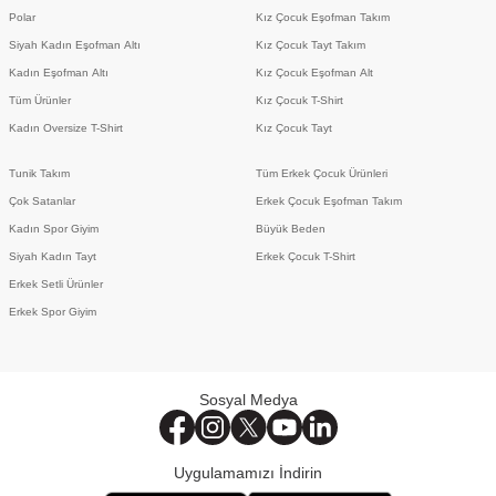
Polar
Kız Çocuk Eşofman Takım
Siyah Kadın Eşofman Altı
Kız Çocuk Tayt Takım
Kadın Eşofman Altı
Kız Çocuk Eşofman Alt
Tüm Ürünler
Kız Çocuk T-Shirt
Kadın Oversize T-Shirt
Kız Çocuk Tayt
Tunik Takım
Tüm Erkek Çocuk Ürünleri
Çok Satanlar
Erkek Çocuk Eşofman Takım
Kadın Spor Giyim
Büyük Beden
Siyah Kadın Tayt
Erkek Çocuk T-Shirt
Erkek Setli Ürünler
Erkek Spor Giyim
Sosyal Medya
İnternet sitemizde deneyimlerinizi
kişiselleştirmek amacıyla çerezler kullanılmakta
olup, izin vermeniz halinde zorunlu çerezler
Uygulamamızı İndirin
haricindeki çerezlerle toplanan veriler işlenmekte