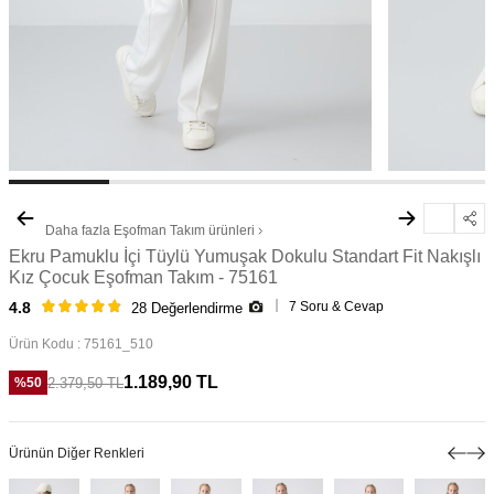
Daha fazla
Eşofman Takım
ürünleri
Ekru Pamuklu İçi Tüylü Yumuşak Dokulu Standart Fit Nakışlı
Kız Çocuk Eşofman Takım - 75161
7 Soru & Cevap
4.8
28 Değerlendirme
Ürün Kodu :
75161_510
1.189,90
TL
2.379,50
TL
%
50
Ürünün Diğer Renkleri