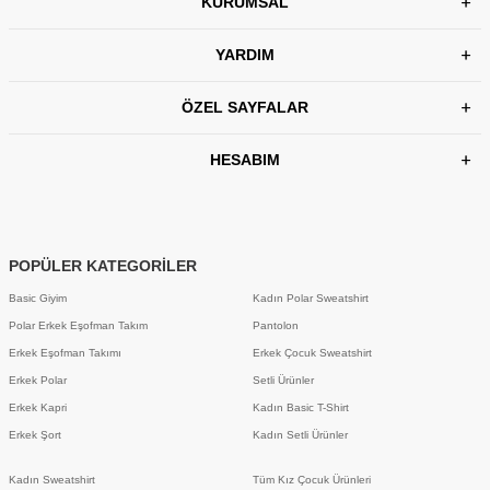
KURUMSAL
YARDIM
ÖZEL SAYFALAR
HESABIM
POPÜLER KATEGORİLER
Basic Giyim
Kadın Polar Sweatshirt
Polar Erkek Eşofman Takım
Pantolon
Erkek Eşofman Takımı
Erkek Çocuk Sweatshirt
Erkek Polar
Setli Ürünler
Erkek Kapri
Kadın Basic T-Shirt
Erkek Şort
Kadın Setli Ürünler
Kadın Sweatshirt
Tüm Kız Çocuk Ürünleri