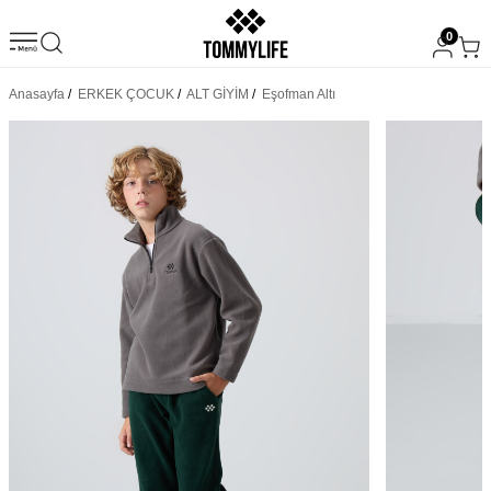
0
Anasayfa
/
ERKEK ÇOCUK
/
ALT GİYİM
/
Eşofman Altı