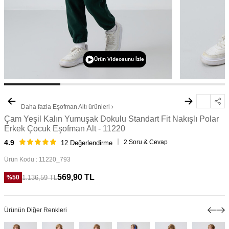
Ürün Videosunu İzle
Daha fazla
Eşofman Altı
ürünleri
Çam Yeşil Kalın Yumuşak Dokulu Standart Fit Nakışlı Polar
Erkek Çocuk Eşofman Alt - 11220
2 Soru & Cevap
4.9
12 Değerlendirme
Ürün Kodu :
11220_793
569,90
TL
1.136,59
TL
%
50
Ürünün Diğer Renkleri