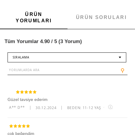
ÜRÜN
ÜRÜN SORULARI
YORUMLARI
Tüm Yorumlar 4.90 / 5 (3 Yorum)
SIRALAMA
⚲
Güzel tavsiye ederim
A** D**
|
30.12.2024
|
BEDEN: 11-12 YAŞ
·
çok beğendim