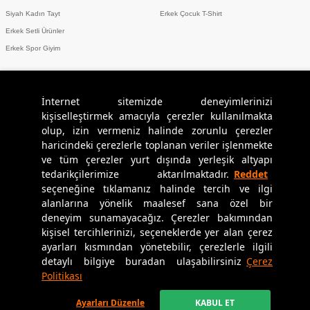
Siyah Kadın Tayt
Erkek Çocuk T-Shirt
Erkek Setli Ürünler
Erkek Spor Giyim
İnternet sitemizde deneyimlerinizi
Sosyal Medya
kişiselleştirmek amacıyla çerezler kullanılmakta
olup, izin vermeniz halinde zorunlu çerezler
haricindeki çerezlerle toplanan veriler işlenmekte
Uygulamamızı İndirin
ve tüm çerezler yurt dışında yerleşik altyapı
tedarikçilerimize aktarılmaktadır.
Reddet
seçeneğine tıklamanız halinde tercih ve ilgi
alanlarına yönelik maalesef sana özel bir
deneyim sunamayacağız. Çerezler bakımından
Copyright © 2024
Tommylife.com.tr
tüm hakları saklıdır.
kişisel tercihlerinizi, seçeneklerde yer alan çerez
ayarları kısmından yönetebilir, çerezlerle ilgili
T-Soft
alt yapısı ile geliştirilmiştir.
detaylı bilgiye buradan ulaşabilirsiniz
Çerez
Politikası
Ayarları Düzenle
KABUL ET