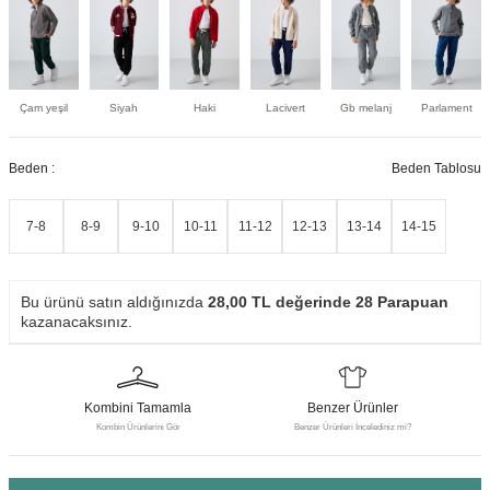
Çam yeşil
Siyah
Haki
Lacivert
Gb melanj
Parlament
Beden :
Beden Tablosu
7-8
8-9
9-10
10-11
11-12
12-13
13-14
14-15
Bu ürünü satın aldığınızda
28,00
TL değerinde
28
Parapuan
kazanacaksınız.
Kombini Tamamla
Benzer Ürünler
Kombin Ürünlerini Gör
Benzer Ürünleri İncelediniz mi?