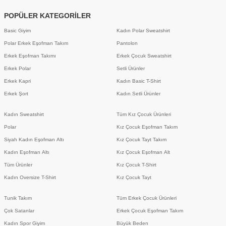
POPÜLER KATEGORİLER
Basic Giyim
Kadın Polar Sweatshirt
Polar Erkek Eşofman Takım
Pantolon
Erkek Eşofman Takımı
Erkek Çocuk Sweatshirt
Erkek Polar
Setli Ürünler
Erkek Kapri
Kadın Basic T-Shirt
Erkek Şort
Kadın Setli Ürünler
Kadın Sweatshirt
Tüm Kız Çocuk Ürünleri
Polar
Kız Çocuk Eşofman Takım
Siyah Kadın Eşofman Altı
Kız Çocuk Tayt Takım
Kadın Eşofman Altı
Kız Çocuk Eşofman Alt
Tüm Ürünler
Kız Çocuk T-Shirt
Kadın Oversize T-Shirt
Kız Çocuk Tayt
Tunik Takım
Tüm Erkek Çocuk Ürünleri
Çok Satanlar
Erkek Çocuk Eşofman Takım
Kadın Spor Giyim
Büyük Beden