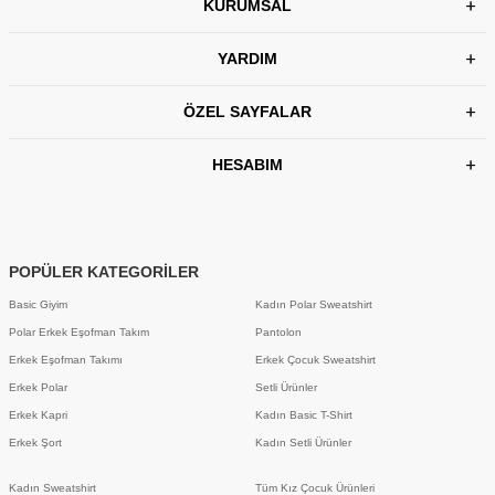
KURUMSAL
YARDIM
ÖZEL SAYFALAR
HESABIM
POPÜLER KATEGORİLER
Basic Giyim
Kadın Polar Sweatshirt
Polar Erkek Eşofman Takım
Pantolon
Erkek Eşofman Takımı
Erkek Çocuk Sweatshirt
Erkek Polar
Setli Ürünler
Erkek Kapri
Kadın Basic T-Shirt
Erkek Şort
Kadın Setli Ürünler
Kadın Sweatshirt
Tüm Kız Çocuk Ürünleri