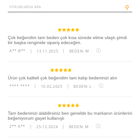
⚲
Çok beğendim tam beden.çok kısa sürede elime ulaştı.şimdi
bir başka renginide sipariş edeceğim.
A** B**
|
13.11.2025
|
BEDEN: M
·
Ürün çok kaliteli çok beğendim tam kalıp bedeninizi alın
**** ****
|
10.02.2025
|
BEDEN: L
·
Tam bedeninizi alabilirsiniz ben genelde bu markanın ürünlerini
beğeniyorum gayet kullanışlı
Z** A**
|
25.12.2024
|
BEDEN: M
·