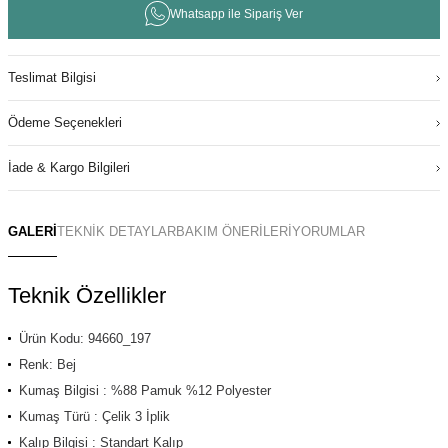
Whatsapp ile Sipariş Ver
Teslimat Bilgisi
Ödeme Seçenekleri
İade & Kargo Bilgileri
GALERİ
TEKNİK DETAYLAR
BAKIM ÖNERİLERİ
YORUMLAR
Teknik Özellikler
Ürün Kodu: 94660_197
Renk: Bej
Kumaş Bilgisi : %88 Pamuk %12 Polyester
Kumaş Türü : Çelik 3 İplik
Kalıp Bilgisi : Standart Kalıp