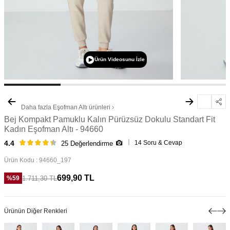
Ürün Videosunu İzle
Daha fazla
Eşofman Altı
ürünleri
Bej Kompakt Pamuklu Kalın Pürüzsüz Dokulu Standart Fit
Kadın Eşofman Altı - 94660
14 Soru & Cevap
4.4
25 Değerlendirme
Ürün Kodu :
94660_197
699,90
TL
1.711,30
TL
%
59
Ürünün Diğer Renkleri