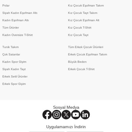
Polar
Kız Çocuk Eşofman Takım
Siyah Kadın Eşofman Altı
Kız Çocuk Tayt Takım
Kadın Eşofman Altı
Kız Çocuk Eşofman Alt
Tüm Ürünler
Kız Çocuk T-Shirt
Kadın Oversize T-Shirt
Kız Çocuk Tayt
Tunik Takım
Tüm Erkek Çocuk Ürünleri
Çok Satanlar
Erkek Çocuk Eşofman Takım
Kadın Spor Giyim
Büyük Beden
Siyah Kadın Tayt
Erkek Çocuk T-Shirt
Erkek Setli Ürünler
Erkek Spor Giyim
Sosyal Medya
Uygulamamızı İndirin