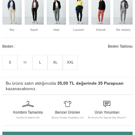
Bej
Siyah
Haki
Lacivert
Kiremit
Gb melanj
Beden :
Beden Tablosu
S
M
L
XL
XXL
Bu ürünü satın aldığınızda
35,00
TL değerinde
35
Parapuan
kazanacaksınız.
Kombini Tamamla
Benzer Ürünler
Ürün Yorumları
Kombin Ürünlerini Gör
Benzer Ürünleri İncelediniz mi?
İlk Yorumu Siz Yapmak İster Misiniz?