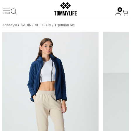
0
Anasayfa
/
KADIN
/
ALT GİYİM
/
Eşofman Altı