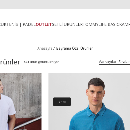
CUK
TENİS | PADEL
OUTLET
SETLİ ÜRÜNLER
TOMMYLIFE BASIC
KAM
Anasayfa
/
Bayrama Özel Ürünler
rünler
594
ürün görüntüleniyor.