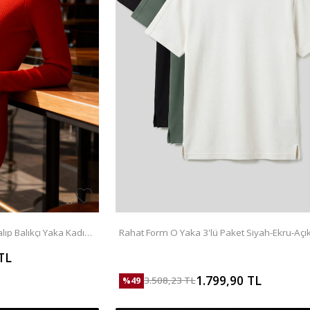
lıp Balıkçı Yaka Kadın
Rahat Form O Yaka 3'lü Paket Siyah-Ekru-Açık
Erkek T-Shirt - 88495
TL
1.799,90
TL
3.508,23
TL
%
49