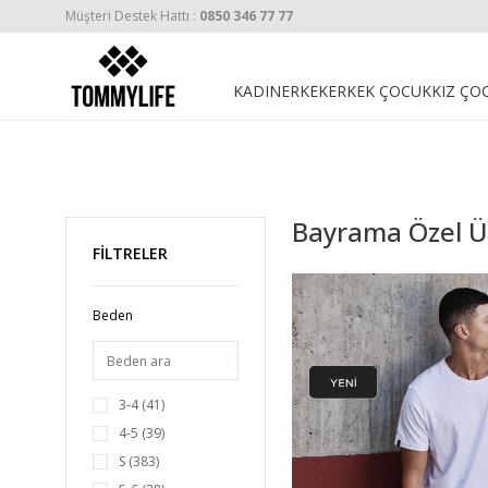
Müşteri Destek Hattı :
0850 346 77 77
KADIN
ERKEK
ERKEK ÇOCUK
KIZ ÇO
Bayrama Özel Ü
FİLTRELER
Beden
3-4
(41)
4-5
(39)
S
(383)