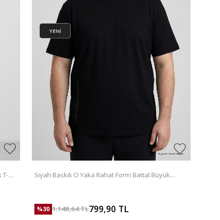
 T-
Siyah Baskılı O Yaka Rahat Form Battal Büyük
Beden Erkek T-Shirt - 88472
799,90
TL
1.148,64
TL
%
30