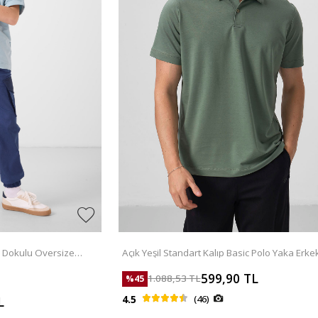
 Dokulu Oversize
Açık Yeşil Standart Kalıp Basic Polo Yaka Erkek
 11301
Shirt - 87768
599,90
TL
1.088,53
TL
%
45
4.5
(46)
L