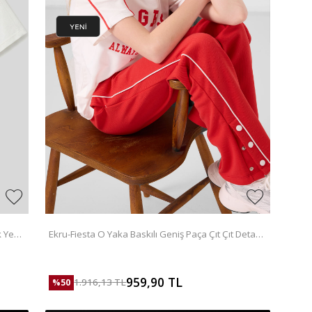
 Yeşil
Ekru-Fiesta O Yaka Baskılı Geniş Paça Çıt Çıt Detaylı
Kız Çocuk Palazzo Eşofman Takım - 75172
959,90
TL
1.916,13
TL
%
50