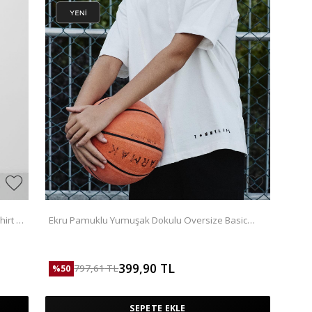
irt -
Ekru Pamuklu Yumuşak Dokulu Oversize Basic
Erkek Çocuk T-Shirt - 11297
399,90
TL
797,61
TL
%
50
SEPETE EKLE