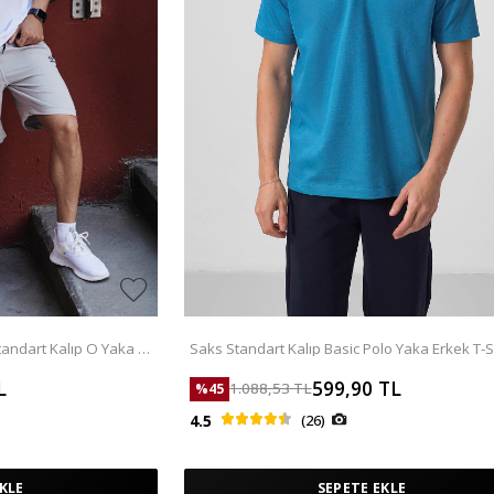
tandart Kalıp O Yaka T-
Saks Standart Kalıp Basic Polo Yaka Erkek T-Sh
87768
L
599,90
TL
1.088,53
TL
%
45
4.5
(26)
KLE
SEPETE EKLE