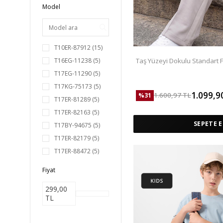
Model
T10ER-87912
(15)
Taş Yüzeyi Dokulu Standart F
T16EG-11238
(5)
Pantolon - 82171
T17EG-11290
(5)
T17KG-75173
(5)
1.099,9
1.600,97
TL
%
31
T17ER-81289
(5)
T17ER-82163
(5)
SEPETE E
T17BY-94675
(5)
T17ER-82179
(5)
T17ER-88472
(5)
T16BY-94668
(5)
Fiyat
T16KG-75163
(5)
299,00
T07BY-97117
(5)
TL
T17KG-75171
(5)
11330
(5)