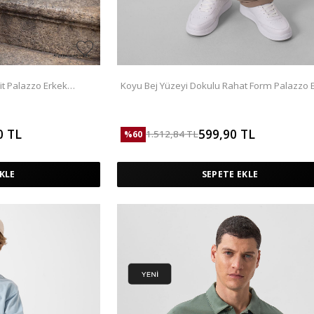
it Palazzo Erkek
Koyu Bej Yüzeyi Dokulu Rahat Form Palazzo 
Pantolon - 82164
0
TL
599,90
TL
1.512,84
TL
%
60
KLE
SEPETE EKLE