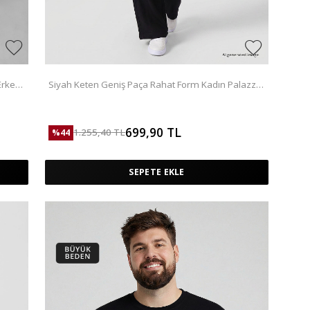
Erkek
Siyah Keten Geniş Paça Rahat Form Kadın Palazzo
Pantolon - 94675
699,90
TL
1.255,40
TL
%
44
SEPETE EKLE