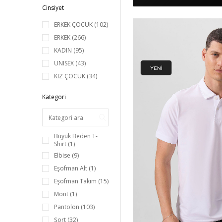
Cinsiyet
ERKEK ÇOCUK
(102)
ERKEK
(266)
KADIN
(95)
UNISEX
(43)
KIZ ÇOCUK
(34)
Kategori
Büyük Beden T-
Shirt
(1)
Elbise
(9)
Eşofman Alt
(1)
Eşofman Takım
(15)
Mont
(1)
Pantolon
(103)
Şort
(32)