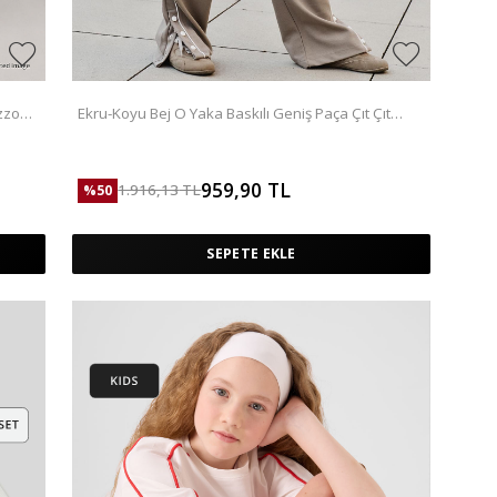
zzo
Ekru-Koyu Bej O Yaka Baskılı Geniş Paça Çıt Çıt
Detaylı Kız Çocuk Palazzo Eşofman Takım - 75172
959,90
TL
1.916,13
TL
%
50
SEPETE EKLE