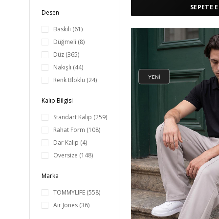
SEPETE E
Desen
Baskılı
(61)
Düğmeli
(8)
Düz
(365)
Nakışlı
(44)
Renk Bloklu
(24)
Kalıp Bilgisi
Standart Kalıp
(259)
Rahat Form
(108)
Dar Kalıp
(4)
Oversize
(148)
Marka
TOMMYLIFE
(558)
Air Jones
(36)