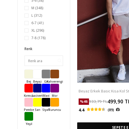
5-6
(38)
M
(348)
L
(312)
6-7
(41)
XL
(296)
7-8
(178)
8-9
(172)
Renk
XXL
(220)
9-10
(162)
3XL
(20)
10-11
(163)
Bej
Beyaz
Gri
Kahverengi
4XL
(20)
11-12
(146)
Beyaz Erkek Basic Kısa Kol S
shirt - 87911
Kırmızı
Lacivert
Mavi
Mor
5XL
(19)
499,90
T
933,79
TL
%
46
12-13
(133)
4.4
(89)
Pembe
Sarı
Siyah
Turuncu
6XL
(18)
13-14
(144)
Yeşil
SEPETE E
14-15
(121)