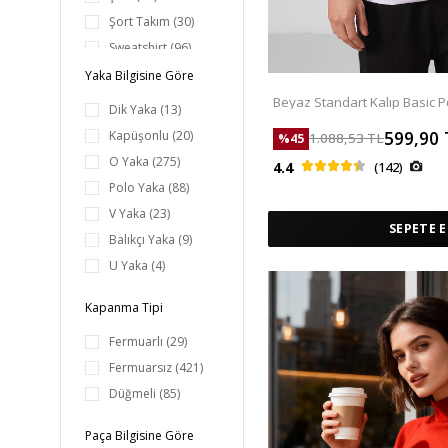
Şort Takım
(30)
Sweatshirt
(96)
T-Shirt
(137)
Yaka Bilgisine Göre
Tunik Takım
(22)
Beyaz Standart Kalıp Basic Po
Dik Yaka
(13)
87768
599,90
Kapüşonlu
(20)
1.088,53
TL
%
45
O Yaka
(275)
4.4
(142)
Polo Yaka
(88)
V Yaka
(23)
SEPETE E
Balıkçı Yaka
(9)
U Yaka
(4)
Kapanma Tipi
Fermuarlı
(29)
Fermuarsız
(421)
Düğmeli
(85)
Paça Bilgisine Göre