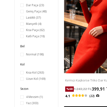
Dar Paça
(23)
Geniş Paça
(48)
Lastikli
(37)
Manşetli
(4)
Kısa Paça
(62)
Katlı Paça
(18)
Bel
Normal
(198)
Kol
Kısa Kol
(263)
Uzun Kol
(169)
Kırmızı Kaşkorse Triko Dar Ka
Elbise - 97117
399,91
Sezon
1.243,22
TL
%
68
4.1
(22)
4 Mevsim
(1)
Yaz
(303)