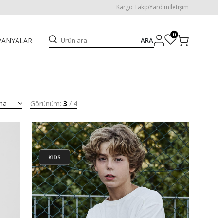
Kargo Takip
Yardım
İletişim
0
ARA
PANYALAR
Görünüm:
3
/
4