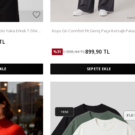
lo Yaka Erkek T-Shirt -
Koyu Gri Comfort Fit Geniş Paça Korsajlı Pala
Kadın Pantolon - 94681
TL
899,90
TL
1.308,44
TL
%
31
KLE
SEPETE EKLE