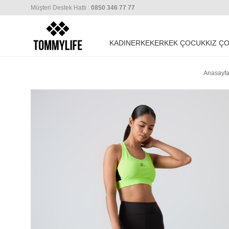
Müşteri Destek Hattı :
0850 346 77 77
KADIN
ERKEK
ERKEK ÇOCUK
KIZ Ç
Anasayf