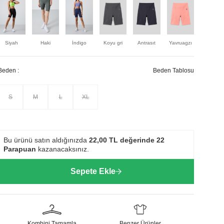
Siyah
Haki
İndigo
Koyu gri
Antrasıt
Yavruagzı
Petrol
Beden :
Beden Tablosu
S
M
L
XL
Bu ürünü satın aldığınızda
22,00
TL değerinde
22
Parapuan
kazanacaksınız.
Sepete Ekle
Kombini Tamamla
Benzer Ürünler