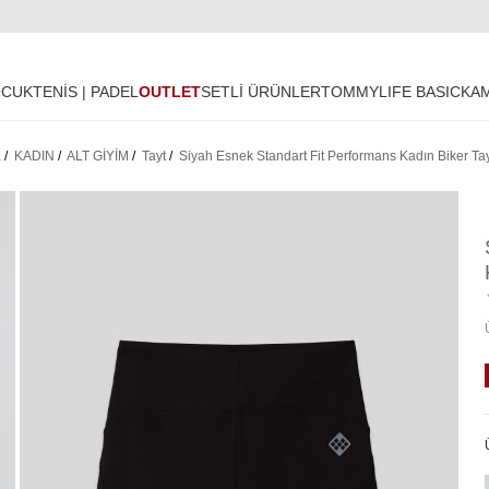
OCUK
TENİS | PADEL
OUTLET
SETLİ ÜRÜNLER
TOMMYLIFE BASIC
KA
a
/
KADIN
/
ALT GİYİM
/
Tayt
/
Siyah Esnek Standart Fit Performans Kadın Biker Ta