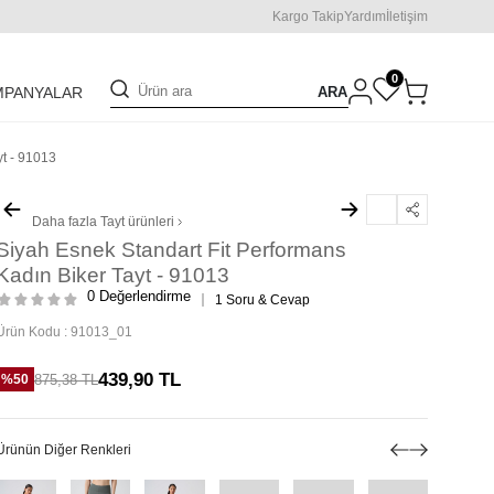
Kargo Takip
Yardım
İletişim
0
ARA
MPANYALAR
yt - 91013
Daha fazla
Tayt
ürünleri
Siyah Esnek Standart Fit Performans
Kadın Biker Tayt - 91013
0 Değerlendirme
1 Soru & Cevap
Ürün Kodu :
91013_01
439,90
TL
875,38
TL
%
50
Ürünün Diğer Renkleri