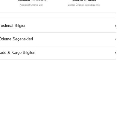
Kombin Ürünlerini Gör
Benzer Ürünleri İncelediniz mi?
Teslimat Bilgisi
Ödeme Seçenekleri
İade & Kargo Bilgileri