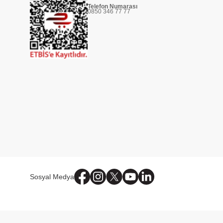
Telefon Numarası
0850 346 77 77
Sosyal Medya