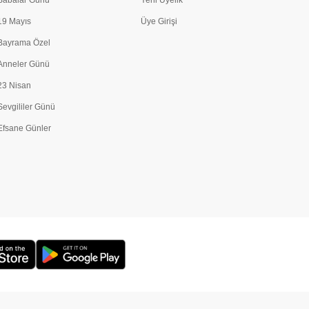
Babalar Günü
Yeni Üyelik
19 Mayıs
Üye Girişi
Bayrama Özel
Anneler Günü
23 Nisan
Sevgililer Günü
Efsane Günler