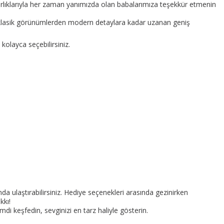
lıklarıyla her zaman yanımızda olan babalarımıza teşekkür etmenin
za, klasik görünümlerden modern detaylara kadar uzanan geniş
kolayca seçebilirsiniz.
da ulaştırabilirsiniz. Hediye seçenekleri arasında gezinirken
kkı!
i keşfedin, sevginizi en tarz haliyle gösterin.