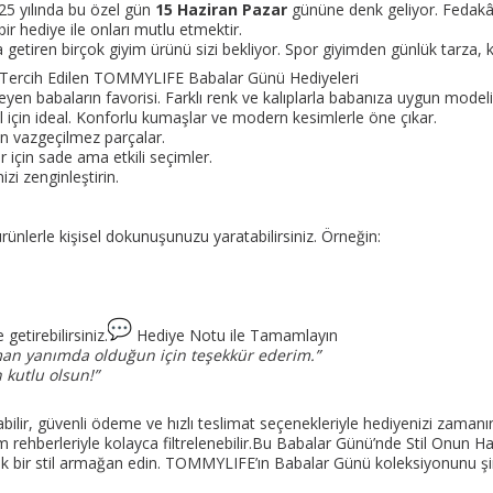
025 yılında bu özel gün
15 Haziran Pazar
gününe denk geliyor. Fedakâr
ir hediye ile onları mutlu etmektir.
aya getiren birçok giyim ürünü sizi bekliyor. Spor giyimden günlük tar
Tercih Edilen TOMMYLIFE Babalar Günü Hediyeleri
yen babaların favorisi. Farklı renk ve kalıplarla babanıza uygun modeli 
l için ideal. Konforlu kumaşlar ve modern kesimlerle öne çıkar.
çin vazgeçilmez parçalar.
 için sade ama etkili seçimler.
zi zenginleştirin.
nlerle kişisel dokunuşunuzu yaratabilirsiniz. Örneğin:
etirebilirsiniz.
Hediye Notu ile Tamamlayın
aman yanımda olduğun için teşekkür ederim.”
 kutlu olsun!”
bilir, güvenli ödeme ve hızlı teslimat seçenekleriyle hediyenizi zamanın
ehberleriyle kolayca filtrelenebilir.Bu Babalar Günü’nde Stil Onun Ha
şık bir stil armağan edin. TOMMYLIFE’ın Babalar Günü koleksiyonunu şimd