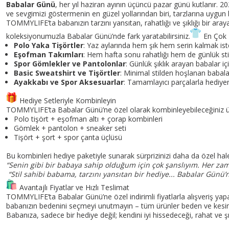
Babalar Günü
, her yıl haziran ayının üçüncü pazar günü kutlanır. 2
ve sevgimizi göstermenin en güzel yollarından biri, tarzlarına uygun b
TOMMYLIFE’ta babanızın tarzını yansıtan, rahatlığı ve şıklığı bir ar
koleksiyonumuzla Babalar Günü’nde fark yaratabilirsiniz.
En Çok 
Polo Yaka Tişörtler
: Yaz aylarında hem şık hem serin kalmak iste
Eşofman Takımları
: Hem hafta sonu rahatlığı hem de günlük sti
Spor Gömlekler ve Pantolonlar
: Günlük şıklık arayan babalar i
Basic Sweatshirt ve Tişörtler
: Minimal stilden hoşlanan babalar
Ayakkabı ve Spor Aksesuarlar
: Tamamlayıcı parçalarla hediyeni
Hediye Setleriyle Kombinleyin
TOMMYLIFE’ta Babalar Günü’ne özel olarak kombinleyebileceğiniz ürü
Polo tişört + eşofman altı + çorap kombinleri
Gömlek + pantolon + sneaker seti
Tişört + şort + spor çanta üçlüsü
Bu kombinleri hediye paketiyle sunarak sürprizinizi daha da özel hale g
“Senin gibi bir babaya sahip olduğum için çok şanslıyım. Her z
“Stil sahibi babama, tarzını yansıtan bir hediye... Babalar Günü’n
Avantajlı Fiyatlar ve Hızlı Teslimat
TOMMYLIFE’ta Babalar Günü’ne özel indirimli fiyatlarla alışveriş yapa
babanızın bedenini seçmeyi unutmayın – tüm ürünler beden ve kesim r
Babanıza, sadece bir hediye değil; kendini iyi hissedeceği, rahat ve 