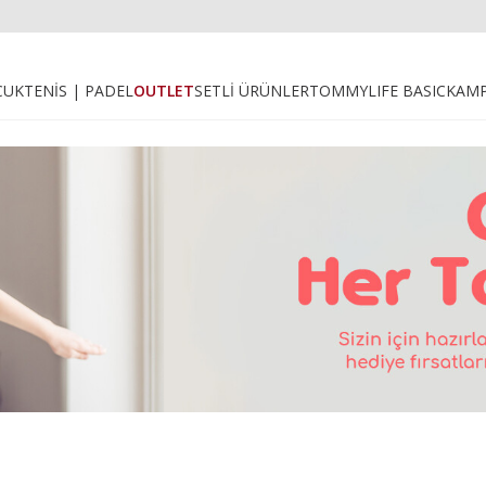
CUK
TENİS | PADEL
OUTLET
SETLİ ÜRÜNLER
TOMMYLIFE BASIC
KAM