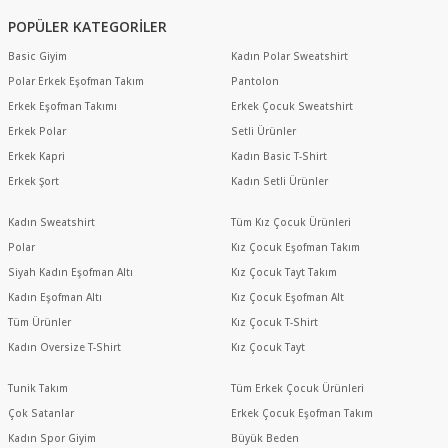
POPÜLER KATEGORİLER
Basic Giyim
Kadın Polar Sweatshirt
Polar Erkek Eşofman Takım
Pantolon
Erkek Eşofman Takımı
Erkek Çocuk Sweatshirt
Erkek Polar
Setli Ürünler
Erkek Kapri
Kadın Basic T-Shirt
Erkek Şort
Kadın Setli Ürünler
Kadın Sweatshirt
Tüm Kız Çocuk Ürünleri
Polar
Kız Çocuk Eşofman Takım
Siyah Kadın Eşofman Altı
Kız Çocuk Tayt Takım
Kadın Eşofman Altı
Kız Çocuk Eşofman Alt
Tüm Ürünler
Kız Çocuk T-Shirt
Kadın Oversize T-Shirt
Kız Çocuk Tayt
Tunik Takım
Tüm Erkek Çocuk Ürünleri
Çok Satanlar
Erkek Çocuk Eşofman Takım
Kadın Spor Giyim
Büyük Beden