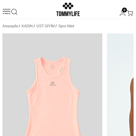
0
Anasayfa
/
KADIN
/
ÜST GİYİM
/
Spor Atlet