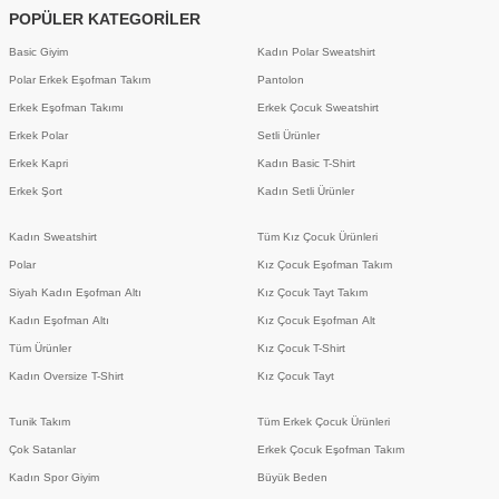
POPÜLER KATEGORİLER
Basic Giyim
Kadın Polar Sweatshirt
Polar Erkek Eşofman Takım
Pantolon
Erkek Eşofman Takımı
Erkek Çocuk Sweatshirt
Erkek Polar
Setli Ürünler
Erkek Kapri
Kadın Basic T-Shirt
Erkek Şort
Kadın Setli Ürünler
Kadın Sweatshirt
Tüm Kız Çocuk Ürünleri
Polar
Kız Çocuk Eşofman Takım
Siyah Kadın Eşofman Altı
Kız Çocuk Tayt Takım
Kadın Eşofman Altı
Kız Çocuk Eşofman Alt
Tüm Ürünler
Kız Çocuk T-Shirt
Kadın Oversize T-Shirt
Kız Çocuk Tayt
Tunik Takım
Tüm Erkek Çocuk Ürünleri
Çok Satanlar
Erkek Çocuk Eşofman Takım
Kadın Spor Giyim
Büyük Beden