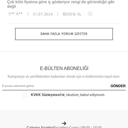
Çok kötü fiyatına göre iç gösteriyor rengi de göründüğü gibi
değil
S** K**
|
31.07.2024
|
BEDEN: XL
·
DAHA FAZLA YORUM GÖSTER
E-BÜLTEN ABONELİĞİ
Kampanya ve yeniliklerden haberdar olmak için e-bültenimize kayıt olun.
GÖNDER
KVKK Sözleşmesi'ni
, okudum, kabul ediyorum.
Çalışma Saatleri
Pazartesi-Cuma / 09:00 - 18:00