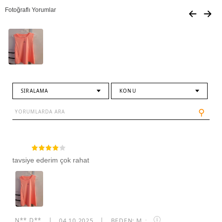
Fotoğraflı Yorumlar
SIRALAMA
KONU
⚲
tavsiye ederim çok rahat
N** D**
|
04.10.2025
|
BEDEN: M
·