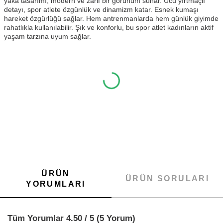
yaka tasarımı, modern ve zarif bir görünüm sunar. Ucu yırtmaçlı
detayı, spor atlete özgünlük ve dinamizm katar. Esnek kumaşı
hareket özgürlüğü sağlar. Hem antrenmanlarda hem günlük giyimde
rahatlıkla kullanılabilir. Şık ve konforlu, bu spor atlet kadınların aktif
yaşam tarzına uyum sağlar.
ÜRÜN
ÜRÜN SORULARI
YORUMLARI
Tüm Yorumlar 4.50 / 5 (5 Yorum)