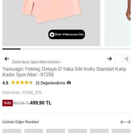
Ürün Videosunu İzle
Daha fazla
Spor Atlet
ürünleri
Yavruagzı Yırtmaç Detaylı O Yaka Sıfır Kollu Standart Kalıp
Kadın Spor Atlet - 97256
4.5
15 Değerlendirme
Ürün Kodu :
97256_379
499,90
TL
852,08
TL
%
41
Ürünün Diğer Renkleri