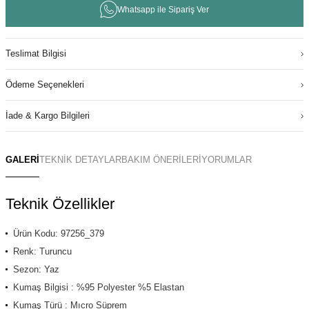
Whatsapp ile Sipariş Ver
Teslimat Bilgisi
Ödeme Seçenekleri
İade & Kargo Bilgileri
GALERİ
TEKNİK DETAYLAR
BAKIM ÖNERİLERİ
YORUMLAR
Teknik Özellikler
Ürün Kodu: 97256_379
Renk: Turuncu
Sezon: Yaz
Kumaş Bilgisi : %95 Polyester %5 Elastan
Kumaş Türü : Mıcro Süprem