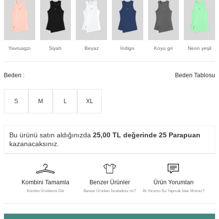
Yavruagzı
Siyah
Beyaz
İndigo
Koyu gri
Neon yeşil
Beden :
Beden Tablosu
S
M
L
XL
Bu ürünü satın aldığınızda
25,00
TL değerinde
25
Parapuan
kazanacaksınız.
Kombini Tamamla
Benzer Ürünler
Ürün Yorumları
Kombin Ürünlerini Gör
Benzer Ürünleri İncelediniz mi?
İlk Yorumu Siz Yapmak İster Misiniz?