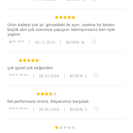
Ürün kalitesi çok iyi. görseldeki ile aynı. sadece bir beden
büyük alın çok üzerinize yapışsın istemiyorsanız ben öyle
yaptım.
N** T**
|
20.12.2025
|
BEDEN: XL
·
çok güzel çok beğendim
**** ****
|
28.03.2026
|
BEDEN: L
·
fiat performans ürünü, ihtiyacımızı karşıladı
**** ****
|
29.06.2026
|
BEDEN: S
·