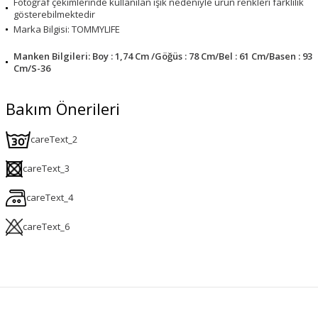
Fotoğraf çekimlerinde kullanılan ışık nedeniyle ürün renkleri farklılık
gösterebilmektedir
Marka Bilgisi: TOMMYLIFE
Manken Bilgileri: Boy : 1,74 Cm /Göğüs : 78 Cm/Bel : 61 Cm/Basen : 93
Cm/S-36
Bakım Önerileri
careText_2
careText_3
careText_4
careText_6