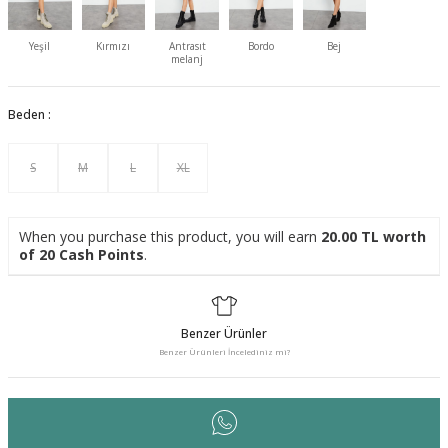
Yeşil
Kırmızı
Antrasıt
Bordo
Bej
melanj
Beden :
S
M
L
XL
When you purchase this product, you will earn
20.00
TL worth
of
20
Cash Points
.
Benzer Ürünler
Benzer Ürünleri İncelediniz mi?