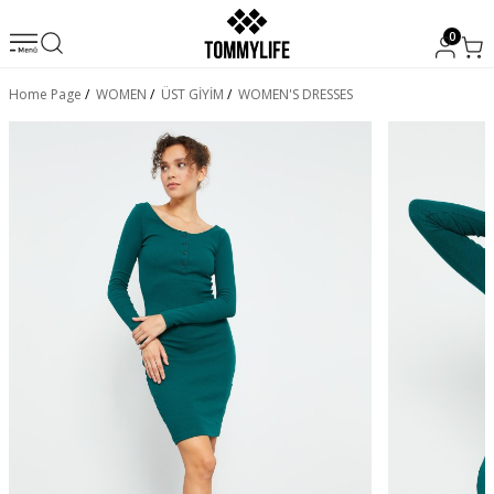
0
Home Page
/
WOMEN
/
ÜST GİYİM
/
WOMEN'S DRESSES