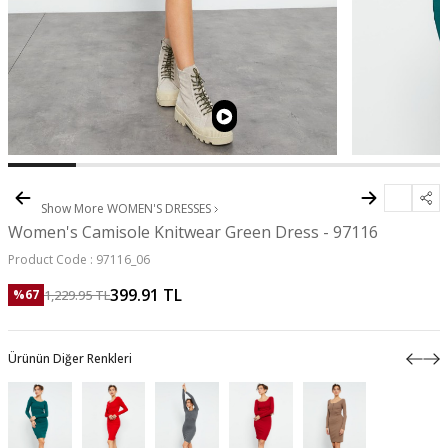
Show More
WOMEN'S DRESSES
Women's Camisole Knitwear Green Dress - 97116
Product Code :
97116_06
399.91
TL
1,229.95
TL
%
67
Ürünün Diğer Renkleri