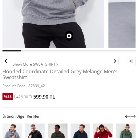
Show More
SWEATSHIRT
Hooded Coordinate Detailed Grey Melange Men's
Sweatshirt
Product Code :
87839_42
599.90
TL
1,426.00
TL
%
58
Ürünün Diğer Renkleri