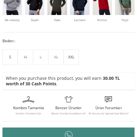
Gb melanj
Siyah
Haki
Lacivert
Kırmızı
Yeşil
Beden :
S
M
L
XL
XXL
When you purchase this product, you will earn
30.00
TL
worth of
30
Cash Points
.
Kombini Tamamla
Benzer Ürünler
Ürün Yorumları
Kombin Ürünlerini Gör
Benzer Ürünleri İncelediniz mi?
İlk Yorumu Siz Yapmak İster Misiniz?