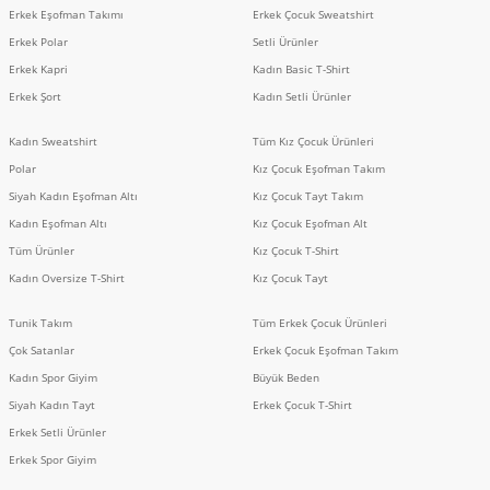
Erkek Eşofman Takımı
Erkek Çocuk Sweatshirt
Erkek Polar
Setli Ürünler
Erkek Kapri
Kadın Basic T-Shirt
Erkek Şort
Kadın Setli Ürünler
Kadın Sweatshirt
Tüm Kız Çocuk Ürünleri
Polar
Kız Çocuk Eşofman Takım
Siyah Kadın Eşofman Altı
Kız Çocuk Tayt Takım
Kadın Eşofman Altı
Kız Çocuk Eşofman Alt
Tüm Ürünler
Kız Çocuk T-Shirt
Kadın Oversize T-Shirt
Kız Çocuk Tayt
Tunik Takım
Tüm Erkek Çocuk Ürünleri
Çok Satanlar
Erkek Çocuk Eşofman Takım
Kadın Spor Giyim
Büyük Beden
Siyah Kadın Tayt
Erkek Çocuk T-Shirt
Erkek Setli Ürünler
Erkek Spor Giyim