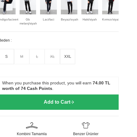
İndigo/lacivert
Gb
Laci/laci
Beyaz/sıyah
Haki/siyah
Kırmızı/siyah
A.melanj/
melanj/siyah
Beden :
S
M
L
XL
XXL
When you purchase this product, you will earn
74.00
TL
worth of
74
Cash Points
.
Add to Cart
Kombini Tamamla
Benzer Ürünler