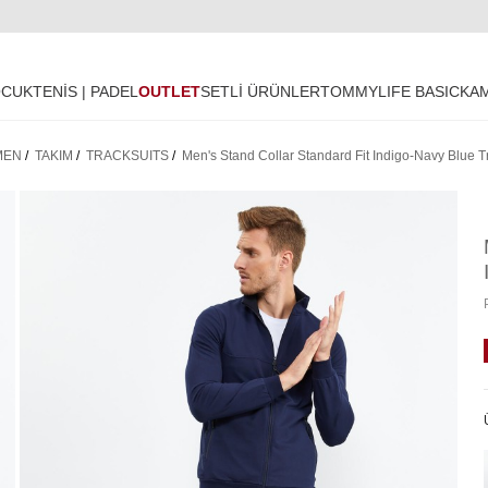
OCUK
TENİS | PADEL
OUTLET
SETLİ ÜRÜNLER
TOMMYLIFE BASIC
KA
MEN
/
TAKIM
/
TRACKSUITS
/
Men's Stand Collar Standard Fit Indigo-Navy Blue T