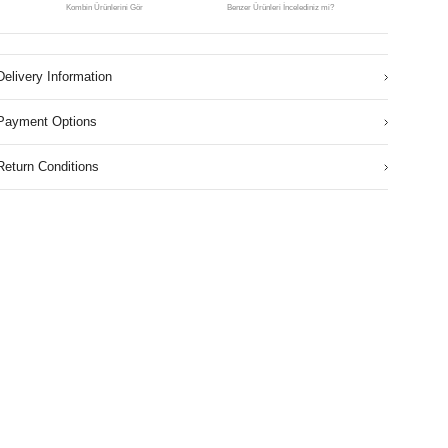
Kombin Ürünlerini Gör
Benzer Ürünleri İncelediniz mi?
Delivery Information
Payment Options
Return Conditions