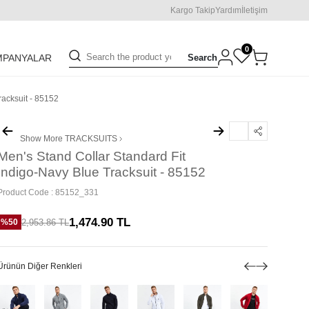
Kargo Takip
Yardım
İletişim
0
Search
MPANYALAR
racksuit - 85152
Show More
TRACKSUITS
Men's Stand Collar Standard Fit
Indigo-Navy Blue Tracksuit - 85152
Product Code :
85152_331
1,474.90
TL
2,953.86
TL
%
50
Ürünün Diğer Renkleri