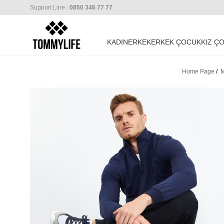
Support Line :
0850 346 77 77
KADIN
ERKEK
ERKEK ÇOCUK
KIZ Ç
Home Page
/