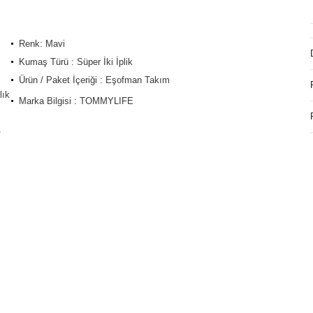
Renk: Mavi
Kumaş Türü : Süper İki İplik
Ürün / Paket İçeriği : Eşofman Takım
lık
Marka Bilgisi : TOMMYLIFE
/