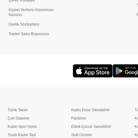
Çerez Politikası
Kişisel Verilerin Korunması
Kanunu
Üyelik Sözleşmesi
Toptan Satıcı Başvurusu
Tunik Takım
Kadın Polar Sweatshirt
T
Çok Satanlar
Pantolon
K
Kadın Spor Giyim
Erkek Çocuk Sweatshirt
K
Siyah Kadın Tayt
Setli Ürünler
K