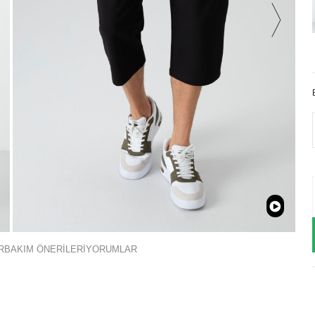
R
BAKIM ÖNERİLERİ
YORUMLAR