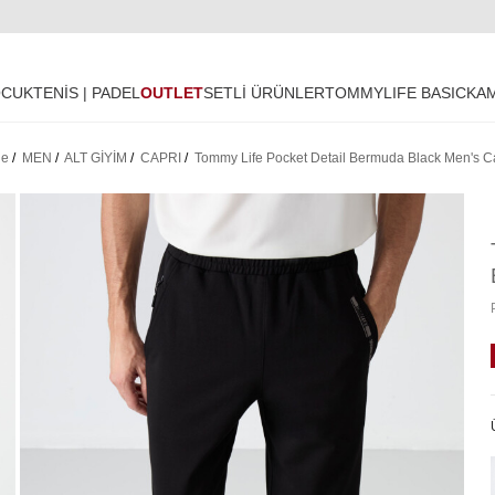
OCUK
TENİS | PADEL
OUTLET
SETLİ ÜRÜNLER
TOMMYLIFE BASIC
KA
ge
/
MEN
/
ALT GİYİM
/
CAPRI
/
Tommy Life Pocket Detail Bermuda Black Men's Ca