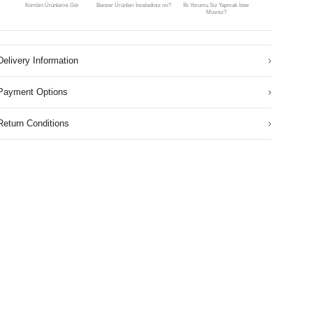
Kombin Ürünlerini Gör
Benzer Ürünleri İncelediniz mi?
İlk Yorumu Siz Yapmak İster
Misiniz?
Delivery Information
Payment Options
Return Conditions