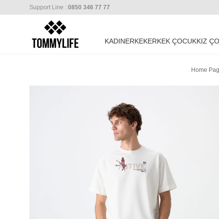
Support Line :
0850 346 77 77
KADIN
ERKEK
ERKEK ÇOCUK
KIZ Ç
Home Pa