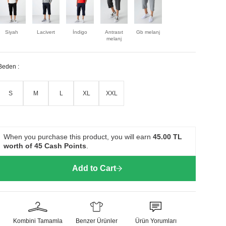
Siyah
Lacivert
İndigo
Antrasıt
Gb melanj
melanj
Beden :
S
M
L
XL
XXL
When you purchase this product, you will earn
45.00
TL
worth of
45
Cash Points
.
Add to Cart
Kombini Tamamla
Benzer Ürünler
Ürün Yorumları