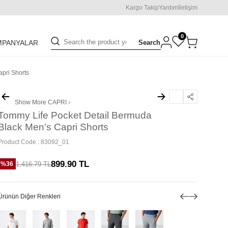
Kargo Takip
Yardım
İletişim
0
Search
MPANYALAR
pri Shorts
Show More
CAPRI
Tommy Life Pocket Detail Bermuda
Black Men's Capri Shorts
Product Code :
83092_01
899.90
TL
1,416.79
TL
%
36
Ürünün Diğer Renkleri