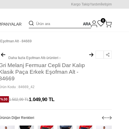
Kargo Takip
Yardım
İletişim
0
ARA
MPANYALAR
 Eşofman Alt - 84669
Daha fazla
Eşofman Altı
ürünleri
Gri Melanj Fermuar Cepli Dar Kalıp
Klasik Paça Erkek Eşofman Alt -
84669
Ürün Kodu :
84669_42
1.049,90
TL
1.502,99
TL
%
30
Ürünün Diğer Renkleri