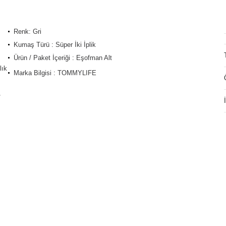
Renk: Gri
Kumaş Türü : Süper İki İplik
Ürün / Paket İçeriği : Eşofman Alt
lık
Marka Bilgisi : TOMMYLIFE
/