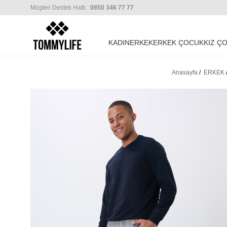
Müşteri Destek Hattı :
0850 346 77 77
KADIN
ERKEK
ERKEK ÇOCUK
KIZ Ç
Anasayfa
/
ERKEK