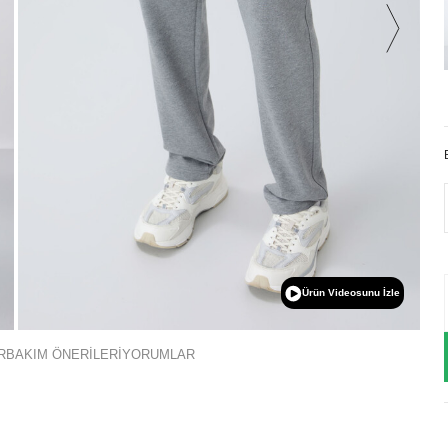
Ürün Videosunu İzle
R
BAKIM ÖNERİLERİ
YORUMLAR