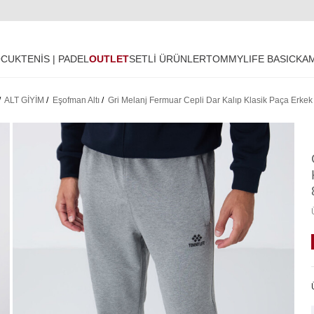
OCUK
TENİS | PADEL
OUTLET
SETLİ ÜRÜNLER
TOMMYLIFE BASIC
KA
/
ALT GİYİM
/
Eşofman Altı
/
Gri Melanj Fermuar Cepli Dar Kalıp Klasik Paça Erkek