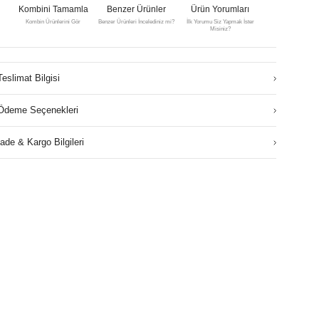
Kombini Tamamla
Benzer Ürünler
Ürün Yorumları
Kombin Ürünlerini Gör
Benzer Ürünleri İncelediniz mi?
İlk Yorumu Siz Yapmak İster
Misiniz?
Teslimat Bilgisi
Ödeme Seçenekleri
İade & Kargo Bilgileri