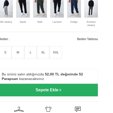
Gb melanj
Siyah
Haki
Lacivert
İndigo
Antrasıt
melanj
Beden :
Beden Tablosu
S
M
L
XL
XXL
Bu ürünü satın aldığınızda
52,00
TL değerinde
52
Parapuan
kazanacaksınız.
Sepete Ekle