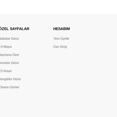
ÖZEL SAYFALAR
HESABIM
Babalar Günü
Yeni Üyelik
19 Mayıs
Üye Girişi
Bayrama Özel
Anneler Günü
23 Nisan
Sevgililer Günü
Efsane Günler