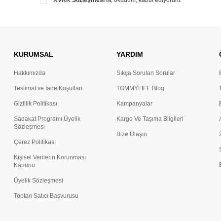
KVKK Sözleşmesi'ni
, okudum, kabul ediyorum.
KURUMSAL
YARDIM
Hakkımızda
Sıkça Sorulan Sorular
Teslimat ve İade Koşulları
TOMMYLIFE Blog
Gizlilik Politikası
Kampanyalar
Sadakat Programı Üyelik
Kargo Ve Taşıma Bilgileri
Sözleşmesi
Bize Ulaşın
Çerez Politikası
Kişisel Verilerin Korunması
Kanunu
Üyelik Sözleşmesi
Toptan Satıcı Başvurusu